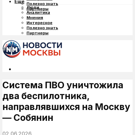
Еще
Полезно знать
Люди
Партнеры
Аналитика
Мнения
Интересное
Полезно знать
Партнеры
Система ПВО уничтожила
два беспилотника,
направлявшихся на Москву
— Собянин
02.06.2026