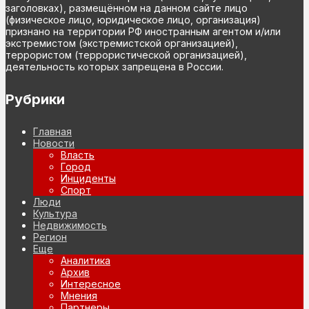
заголовках), размещённом на данном сайте лицо
(физическое лицо, юридическое лицо, организация)
признано на территории РФ иностранным агентом и/или
экстремистом (экстремистской организацией),
террористом (террористической организацией),
деятельность которых запрещена в России.
Рубрики
Главная
Новости
Власть
Город
Инциденты
Спорт
Люди
Культура
Недвижимость
Регион
Еще
Аналитика
Архив
Интересное
Мнения
Партнеры