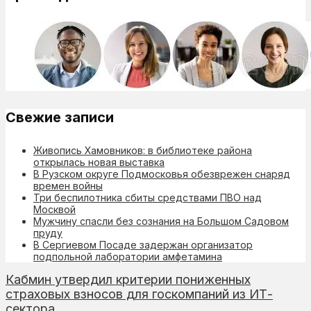
Свежие записи
Живопись Хамовников: в библиотеке района
открылась новая выставка
В Рузском округе Подмосковья обезврежен снаряд
времен войны
Три беспилотника сбиты средствами ПВО над
Москвой
Мужчину спасли без сознания на Большом Садовом
пруду
В Сергиевом Посаде задержан организатор
подпольной лаборатории амфетамина
Кабмин утвердил критерии пониженных
страховых взносов для госкомпаний из ИТ-
сектора