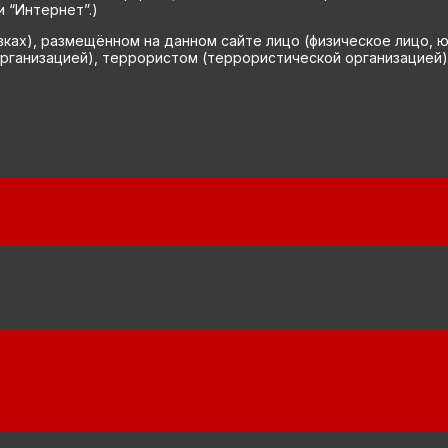
 “Интернет”.)
вках), размещённом на данном сайте лицо (физическое лицо, 
рганизацией), террористом (террористической организацией)