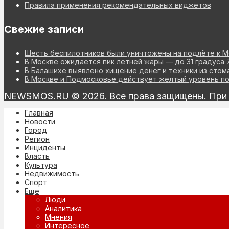
Правила применения рекомендательных виджетов
Свежие записи
Шесть беспилотников были уничтожены на подлёте к М
В Москве ожидается пик летней жары — до 31 градуса 
В Балашихе выявлено хищение денег и техники из стом
В Москве и Подмосковье действует желтый уровень п
NEWSMOS.RU © 2026. Все права защищены. При и
Главная
Новости
Город
Регион
Инциденты
Власть
Культура
Недвижимость
Спорт
Еще
Люди
Аналитика
Мнения
Интересное