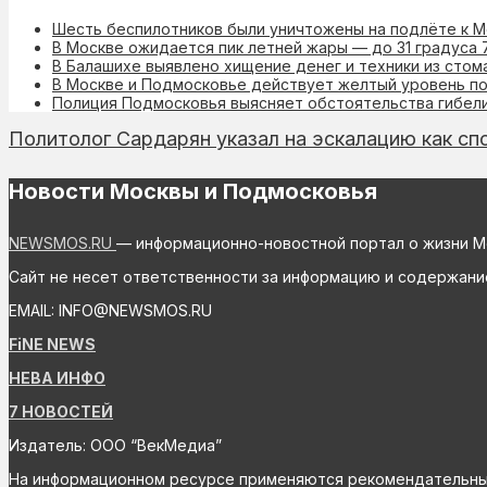
Шесть беспилотников были уничтожены на подлёте к М
В Москве ожидается пик летней жары — до 31 градуса 
В Балашихе выявлено хищение денег и техники из стом
В Москве и Подмосковье действует желтый уровень п
Полиция Подмосковья выясняет обстоятельства гибел
Политолог Сардарян указал на эскалацию как сп
Новости Москвы и Подмосковья
NEWSMOS.RU
— информационно-новостной портал о жизни М
Сайт не несет ответственности за информацию и содержани
EMAIL: INFO@NEWSMOS.RU
FiNE NEWS
НЕВА ИНФО
7 НОВОСТЕЙ
Издатель: ООО “ВекМедиа”
На информационном ресурсе применяются рекомендательные 