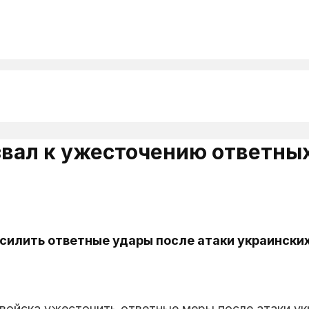
вал к ужесточению ответных
усилить ответные удары после атаки украински
 войска ужесточить ответные меры после атаки у