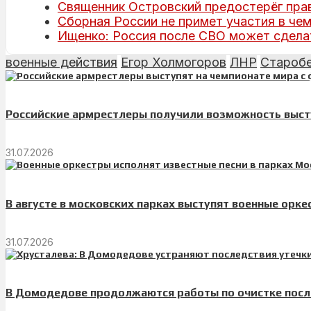
Священник Островский предостерёг пра
Сборная России не примет участия в че
Ищенко: Россия после СВО может сделат
военные действия
Егор Холмогоров
ЛНР
Староб
Российские армрестлеры получили возможность высту
31.07.2026
В августе в московских парках выступят военные орке
31.07.2026
В Домодедове продолжаются работы по очистке посл