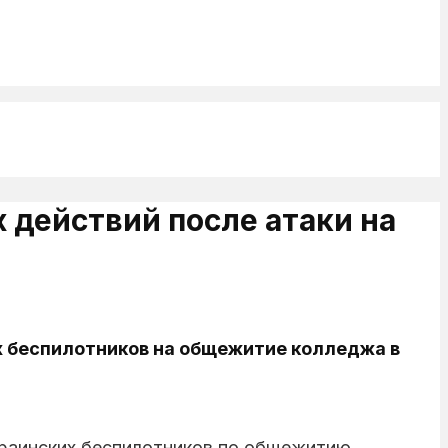
 действий после атаки на
х беспилотников на общежитие колледжа в
краинских беспилотников по общежитию