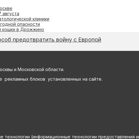
оскве
7 августа
атологической клиники
огодной опасности
и кошки в Дрожжино
особ предотвратить войну с Европой
осквы и Московской области.
е рекламных блоков установленных на сайте.
технологии (информационные технологии предоставления инф