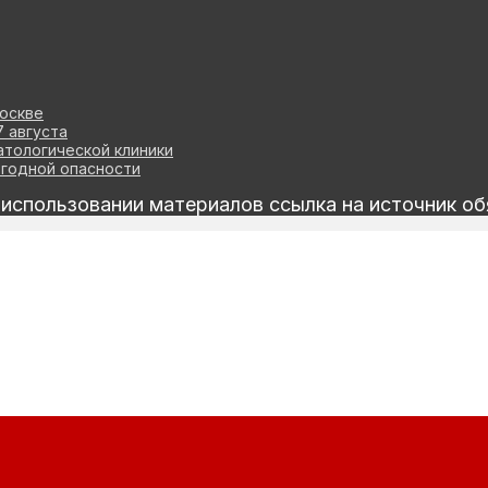
оскве
7 августа
атологической клиники
огодной опасности
спользовании материалов ссылка на источник об