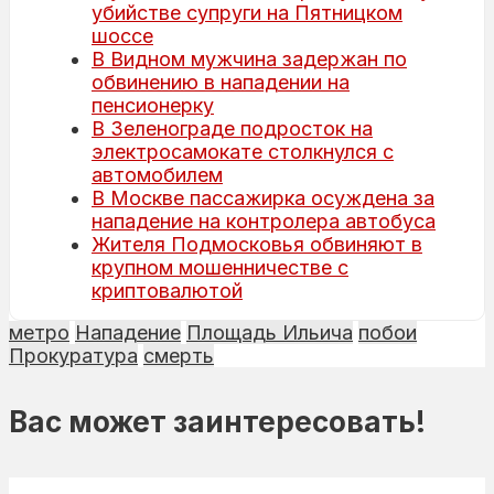
убийстве супруги на Пятницком
шоссе
В Видном мужчина задержан по
обвинению в нападении на
пенсионерку
В Зеленограде подросток на
электросамокате столкнулся с
автомобилем
В Москве пассажирка осуждена за
нападение на контролера автобуса
Жителя Подмосковья обвиняют в
крупном мошенничестве с
криптовалютой
метро
Нападение
Площадь Ильича
побои
Прокуратура
смерть
Вас может заинтересовать!