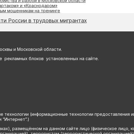
бийства и разбой в Московской области
артаком» и «Краснодаром»
ым мошенникам на тренинге
ти России в трудовых мигрантах
осквы и Московской области.
е рекламных блоков установленных на сайте.
технологии (информационные технологии предоставления инф
 “Интернет”.)
вках), размещённом на данном сайте лицо (физическое лицо, 
рганизацией), террористом (террористической организацией)