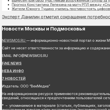
Вынесен приговор участникам вооружённой группы за у
Прогноз Константина Лепехина на матч РПЛ между «Сп
Жители Южного Тушино учились противостоять цифров
Эксперт Данилин отметил сокращение потребнос
Новости Москвы и Подмосковья
NEWSMOS.RU
— информационно-новостной портал о жизни М
Сайт не несет ответственности за информацию и содержани
EMAIL: INFO@NEWSMOS.RU
FiNE NEWS
НЕВА ИНФО
7 НОВОСТЕЙ
Издатель: ООО “ВекМедиа”
На информационном ресурсе применяются рекомендательные 
сведений, относящихся к предпочтениям пользователей сети
* – упоминаемое в материале (статьях, публикациях, заголо
иностранным агентом и/или экстремистом (экстремистской о