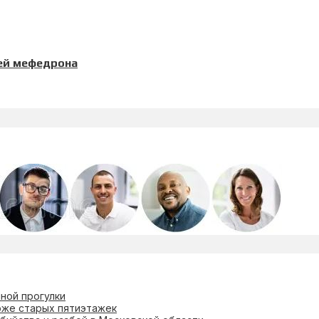
ией мефедрона
ной прогулки
оже старых пятиэтажек