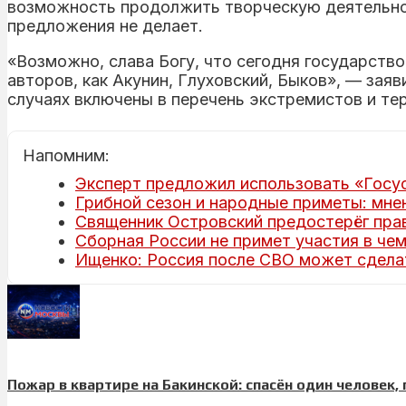
возможность продолжить творческую деятельност
предложения не делает.
«Возможно, слава Богу, что сегодня государство 
авторов, как Акунин, Глуховский, Быков», — зая
случаях включены в перечень экстремистов и те
Напомним:
Эксперт предложил использовать «Госус
Грибной сезон и народные приметы: мне
Священник Островский предостерёг пра
Сборная России не примет участия в че
Ищенко: Россия после СВО может сделат
Пожар в квартире на Бакинской: спасён один человек