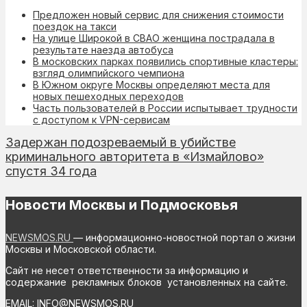
Предложен новый сервис для снижения стоимости
поездок на такси
На улице Широкой в СВАО женщина пострадала в
результате наезда автобуса
В московских парках появились спортивные кластеры:
взгляд олимпийского чемпиона
В Южном округе Москвы определяют места для
новых пешеходных переходов
Часть пользователей в России испытывает трудности
с доступом к VPN-сервисам
Задержан подозреваемый в убийстве
криминального авторитета в «Измайлово»
спустя 34 года
Новости Москвы и Подмосковья
NEWSMOS.RU
— информационно-новостной портал о жизни
Москвы и Московской области.
Сайт не несет ответственности за информацию и
содержание рекламных блоков установленных на сайте.
EMAIL: INFO@NEWSMOS.RU