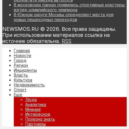
В московских парках появились спортивные кластеры:
взгляд олимпийского чемпиона
В Южном округе Москвы определяют места для
новых пешеходных переходов
NEWSMOS.RU © 2026. Все права защищены.
При использовании материалов ссылка на
источник обязательна.
RSS
Главная
Новости
Город
Регион
Инциденты
Власть
Культура
Недвижимость
Спорт
Еще
Люди
Аналитика
Мнения
Интересное
Полезно знать
Партнеры