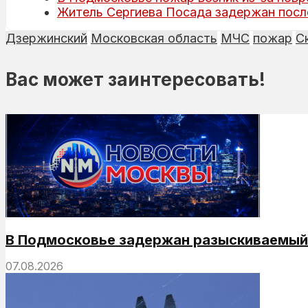
Житель Сергиева Посада задержан посл
Дзержинский
Московская область
МЧС
пожар
С
Вас может заинтересовать!
В Подмосковье задержан разыскиваемый 
07.08.2026