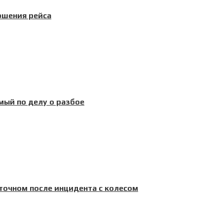
ршения рейса
ый по делу о разбое
точном после инцидента с колесом