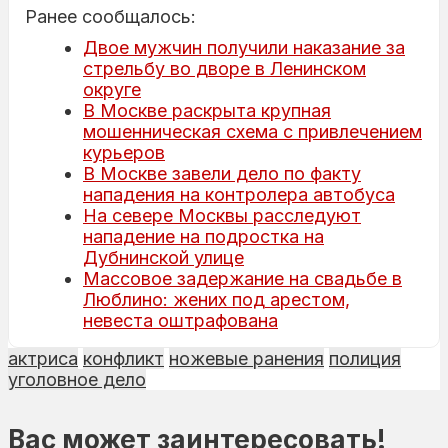
Ранее сообщалось:
Двое мужчин получили наказание за
стрельбу во дворе в Ленинском
округе
В Москве раскрыта крупная
мошенническая схема с привлечением
курьеров
В Москве завели дело по факту
нападения на контролера автобуса
На севере Москвы расследуют
нападение на подростка на
Дубнинской улице
Массовое задержание на свадьбе в
Люблино: жених под арестом,
невеста оштрафована
актриса
конфликт
ножевые ранения
полиция
уголовное дело
Вас может заинтересовать!