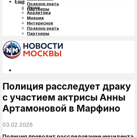
Еще
Полезно знать
Люди
Партнеры
Аналитика
Мнения
Интересное
Полезно знать
Партнеры
Полиция расследует драку
с участием актрисы Анны
Артамоновой в Марфино
03.02.2026
Полиция проводит расследование инцидента