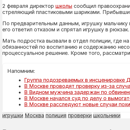
2 февраля директор
школы
сообщил правоохранит
стреляющий пластиковыми шариками. Прибывшие 
По предварительным данным, игрушку мальчику п
его ответил отказом и спрятал игрушку в рюкзак.
Мать подростка вызвали в отдел полиции, где н
обязанностей по воспитанию и содержанию несо
процессуальное решение. Кроме того, рассматри
Напомним:
Группа подозреваемых в инсценировке Д
В Москве проводят проверку из-за случ
В Видном мужчина задержан по обвинени
В Москве начался суд по делу о вымогат
В Москве расследуют новые случаи пох
игрушки
Москва
полиция
проверки
школьники