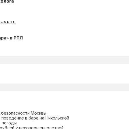
иолога
ра» в РПЛ
и безопасности Москвы
 поведение в баре на Никольской
я погоды
 рублей у несовершеннолетней