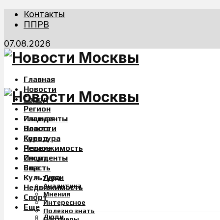
Контакты
ППРВ
07.08.2026
Главная
Новости
Город
Регион
Инциденты
Главная
Власть
Новости
Культура
Город
Недвижимость
Регион
Спорт
Инциденты
Еще
Власть
Культура
Люди
Аналитика
Недвижимость
Мнения
Спорт
Интересное
Еще
Полезно знать
Люди
Партнеры