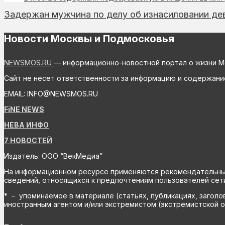
Задержан мужчина по делу об изнасиловании де
Новости Москвы и Подмосковья
NEWSMOS.RU
— информационно-новостной портал о жизни М
Сайт не несет ответственности за информацию и содержани
EMAIL: INFO@NEWSMOS.RU
FiNE NEWS
НЕВА ИНФО
7 НОВОСТЕЙ
Издатель: ООО “ВекМедиа”
На информационном ресурсе применяются рекомендательные 
сведений, относящихся к предпочтениям пользователей сети
* – упоминаемое в материале (статьях, публикациях, заголо
иностранным агентом и/или экстремистом (экстремистской о