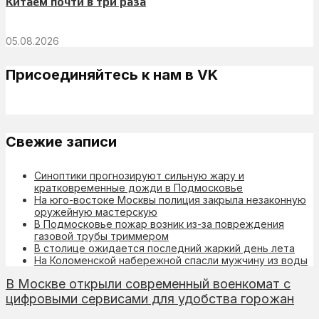
Китаем почти в три раза
05.08.2026
Присоединяйтесь к нам в VK
Свежие записи
Синоптики прогнозируют сильную жару и
кратковременные дожди в Подмосковье
На юго-востоке Москвы полиция закрыла незаконную
оружейную мастерскую
В Подмосковье пожар возник из-за повреждения
газовой трубы триммером
В столице ожидается последний жаркий день лета
На Коломенской набережной спасли мужчину из воды
В Москве открыли современный военкомат с
цифровыми сервисами для удобства горожан