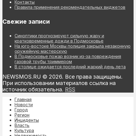
Контакты
Правила применения рекомендательных виджетов
Свежие записи
Синоптики прогнозируют сильную жару и
кратковременные дожди в Подмосковье
На юго-востоке Москвы полиция закрыла незаконную
оружейную мастерскую
В Подмосковье пожар возник из-за повреждения
газовой трубы триммером
В столице ожидается последний жаркий день лета
NEWSMOS.RU © 2026. Все права защищены.
При использовании материалов ссылка на
источник обязательна.
RSS
Главная
Новости
Город
Регион
Инциденты
Власть
Культура
Недвижимость