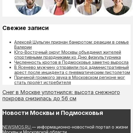
Свежие записи
Алексей Шульгин признан банкротом: реакции в семье
Валерии
Юго-Восточный округ Москвы объединил жителей
спортивными праздниками ко Дню физкультурника
Численность кротов в Подмосковье заметно выросла
В Ясенево мужчину отправили под административный
арест после инцидента с пневматическим пистолетом
Причиной громкого звука в Московском регионе мог
стать пролёт истребителя
Снег в Москве уплотнился: высота снежного
покрова снизилась до 56 см
Новости Москвы и Подмосковья
NEWSMOS.RU
— информационно-новостной портал о жизни
Москвы и Московской области.