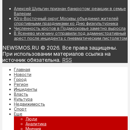
Алексей Шульгин признан банкротом: реакции в семье
Валерии
Юго-Восточный округ Москвы объединил жителей
спортивными праздниками ко Дню физкультурника
Численность кротов в Подмосковье заметно выросла
В Ясенево мужчину отправили под административный
арест после инцидента с пневматическим пистолетом
NEWSMOS.RU © 2026. Все права защищены.
При использовании материалов ссылка на
источник обязательна.
RSS
Главная
Новости
Город
Регион
Инциденты
Власть
Культура
Недвижимость
Спорт
Еще
Люди
Аналитика
Мнения