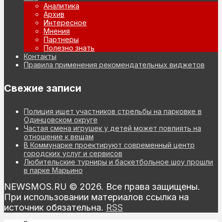
Аналитика
Архив
Интересное
Мнения
Партнеры
Полезно знать
Контакты
Правила применения рекомендательных виджетов
Свежие записи
Полиция ищет участников стрельбы на парковке в
Одинцовском округе
Частая смена игрушек у детей может повлиять на
отношение к вещам
В Коммунарке проектируют современный центр
городских услуг и сервисов
Любительские турниры и баскетбольное шоу прошли
в парке Марьино
NEWSMOS.RU © 2026. Все права защищены.
При использовании материалов ссылка на
источник обязательна.
RSS