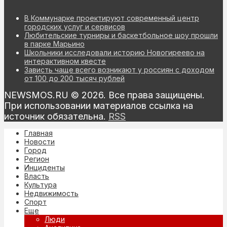
В Коммунарке проектируют современный центр
городских услуг и сервисов
Любительские турниры и баскетбольное шоу прошли
в парке Марьино
Школьники исследовали историю Новогиреево на
интерактивном квесте
Зависть чаще всего возникают у россиян с доходом
от 100 до 200 тысяч рублей
NEWSMOS.RU © 2026. Все права защищены.
При использовании материалов ссылка на
источник обязательна.
RSS
Главная
Новости
Город
Регион
Инциденты
Власть
Культура
Недвижимость
Спорт
Еще
Люди