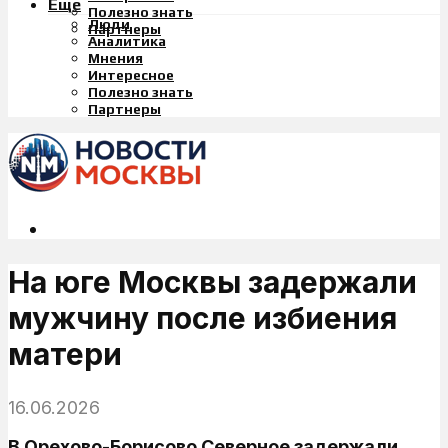
Еще
Полезно знать
Люди
Партнеры
Аналитика
Мнения
Интересное
Полезно знать
Партнеры
На юге Москвы задержали
мужчину после избиения
матери
16.06.2026
В Орехово-Борисово Северное задержали