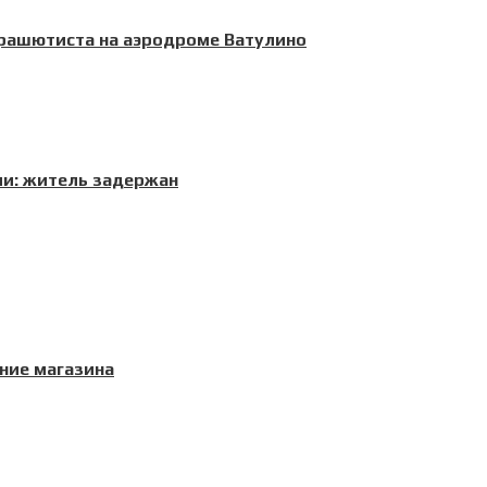
арашютиста на аэродроме Ватулино
и: житель задержан
ние магазина