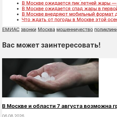
В Москве ожидается пик летней жары — 
В Москве ожидается спад жары в первой
В Москве внедряют мобильный формат д
Что ждать от погоды в Москве этой осе
ЕМИАС
звонки
Москва
мошенничество
поликлин
Вас может заинтересовать!
В Москве и области 7 августа возможна г
06.08.2026