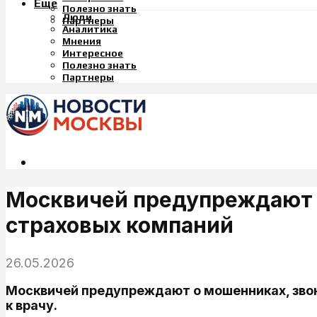
Еще
Полезно знать
Люди
Партнеры
Аналитика
Мнения
Интересное
Полезно знать
Партнеры
Москвичей предупреждают о
страховых компаний
26.05.2026
Москвичей предупреждают о мошенниках, звон
к врачу.