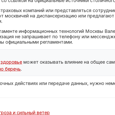
со ссылкой на официальные источники столичного
страховых компаний или представляться сотрудн
т москвичей на диспансеризацию или предлагают
и.
таменте информационных технологий Москвы Вален
низация не запрашивает по телефону или мессен
ны официальными регламентами.
х
здоровье
может оказывать влияние на общее сам
но беречь
.
рочных действиях или передаче данных, нужно нем
гроза и сильный ветер