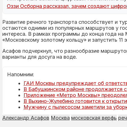
Оззи Осборна рассказал, зачем создают цифро
Развитие речного транспорта способствует и ту
остаются одними из популярных маршрутов у гос
интереса. В рамках программы до конца года на
«Московскому золотому кольцу» и запустить 11 э
Асафов подчеркнул, что разнообразие маршруто
варианты для досуга на воде.
Напомним:
ГАИ Москвы предупреждает об ответств
В Бабушкинском районе продолжается с
Приложение «Метро Москвы» преодолело
В Выхино-Жулебино готовится к открыти
Мужчину с пылесосом заметили за убор
Александр Асафов
Москва
московская верфь
реч