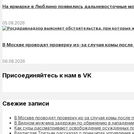
На ярмарке в Люблино появились дальневосточные м
05.08.2026
В Москве проводят проверку из-за случая комы после
06.08.2026
Присоединяйтесь к нам в VK
Свежие записи
В Москве проводят проверку из-за случая комы после 
В Видном мужчина задержан по обвинению в нападении
Как суды рассматривают освобождение осужденных п
Владислав Третьяк рассказал о принципах управления 