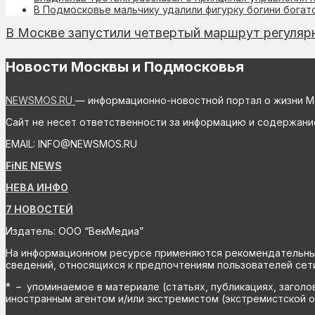
В Подмосковье мальчику удалили фигурку богини богат
В Москве запустили четвертый маршрут регулярн
Новости Москвы и Подмосковья
NEWSMOS.RU
— информационно-новостной портал о жизни М
Сайт не несет ответственности за информацию и содержани
EMAIL: INFO@NEWSMOS.RU
FiNE NEWS
НЕВА ИНФО
7 НОВОСТЕЙ
Издатель: ООО “ВекМедиа”
На информационном ресурсе применяются рекомендательные 
сведений, относящихся к предпочтениям пользователей сети
* – упоминаемое в материале (статьях, публикациях, заголо
иностранным агентом и/или экстремистом (экстремистской о