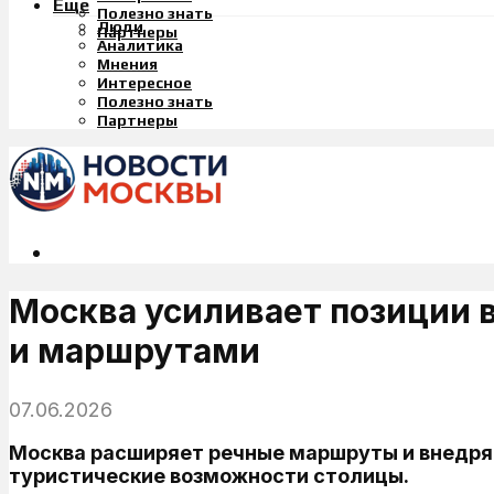
Еще
Полезно знать
Люди
Партнеры
Аналитика
Мнения
Интересное
Полезно знать
Партнеры
Москва усиливает позиции 
и маршрутами
07.06.2026
Москва расширяет речные маршруты и внедряе
туристические возможности столицы.