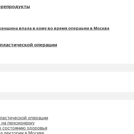
орепродукты
 пластической операции
пластической операции
 на пенсионерку
о состоянию здоровья
на лектории в Москве