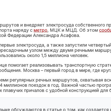
ршрутов и внедряет электросуда собственного пр
порта наряду с
метро
, МЦК и МЦД. Об этом
сооб
кой Федерации Александра Асафова.
первые электросуда, а также запустили четверты
пересадочным узлом между двумя речными маршру
льзовались около 1,5 миллиона человек.
лице помогает реализовывать транспортную страт
ообщения. Москва – первый город в мире, где кру
 семи регулярных речных маршрутов, охватывая в
4 миллионов поездок в год. Важной частью прогр
 плавучих причалов с удобной конструкцией для 
зыке обсуждаются в статье о том, как создается