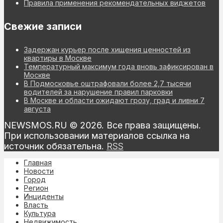
Правила применения рекомендательных виджетов
Свежие записи
Задержан курьер после хищения ценностей из
квартиры в Москве
Температурный максимум года вновь зафиксирован в
Москве
В Подмосковье оштрафовали более 2,7 тысячи
водителей за нарушение правил парковки
В Москве и области ожидают грозу, град и ливни 7
августа
NEWSMOS.RU © 2026. Все права защищены.
При использовании материалов ссылка на
источник обязательна.
RSS
Главная
Новости
Город
Регион
Инциденты
Власть
Культура
Недвижимость