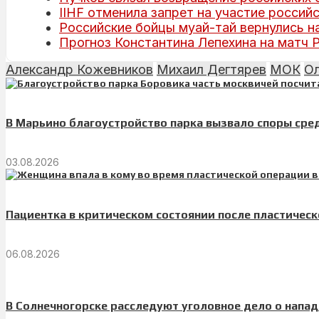
IIHF отменила запрет на участие росси
Российские бойцы муай-тай вернулись н
Прогноз Константина Лепехина на матч
Александр Кожевников
Михаил Дегтярев
МОК
Ол
В Марьино благоустройство парка вызвало споры сре
03.08.2026
Пациентка в критическом состоянии после пластическ
06.08.2026
В Солнечногорске расследуют уголовное дело о напа