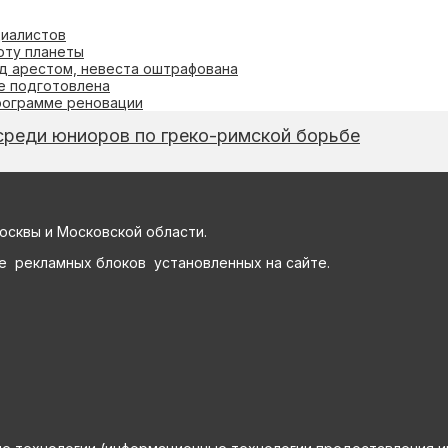
циалистов
оту планеты
д арестом, невеста оштрафована
ве подготовлена
программе реновации
реди юниоров по греко-римской борьбе
осквы и Московской области.
е рекламных блоков установленных на сайте.