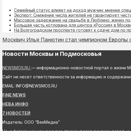
Семейный статус влияет на доход мужчин: мнение спе
Эксперт: Снижение числа жителей не гарантирует чист
Массовое задержание на свадьбе в Люблино: жених по
Большая часть котлована для центра «Россия» в Моск
На Волгоградском проспекте готовят к сдаче дом по 
Москвич Илья Панютин стал чемпионом Европы с
Новости Москвы и Подмосковья
NEWSMOS.RU
— информационно-новостной портал о жизни М
Сайт не несет ответственности за информацию и содержани
EMAIL: INFO@NEWSMOS.RU
FiNE NEWS
НЕВА ИНФО
7 НОВОСТЕЙ
Издатель: ООО “ВекМедиа”