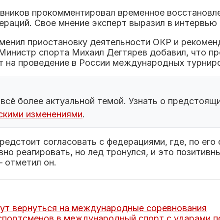
вников прокомментировал временное восстановле
раций. Свое мнение эксперт выразил в интервью
менил приостановку деятельности ОКР и рекомен
инистр спорта Михаил Дегтярев добавил, что про
т на проведение в России международных турнир
 всё более актуальной темой. Узнать о предстоящ
ескими изменениями
.
едстоит согласовать с федерациями, где, по его 
но реагировать, но лед тронулся, и это позитивн
– отметил он.
гут вернуться на международные соревнования
спортсменов в международный спорт с ударами п