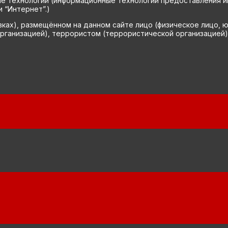
технологии (информационные технологии предоставления инф
 “Интернет”.)
вках), размещённом на данном сайте лицо (физическое лицо, 
рганизацией), террористом (террористической организацией)