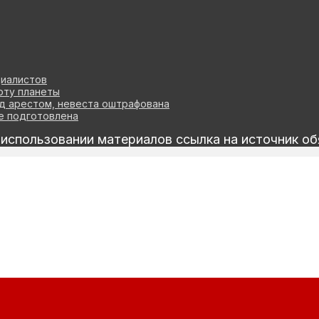
циалистов
оту планеты
д арестом, невеста оштрафована
ве подготовлена
спользовании материалов ссылка на источник об