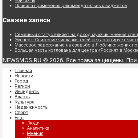
Контакты
Правила применения рекомендательных виджетов
Свежие записи
Семейный статус влияет на доход мужчин: мнение спе
Эксперт: Снижение числа жителей не гарантирует чист
Массовое задержание на свадьбе в Люблино: жених по
Большая часть котлована для центра «Россия» в Моск
NEWSMOS.RU © 2026. Все права защищены. При и
Главная
Новости
Город
Регион
Инциденты
Власть
Культура
Недвижимость
Спорт
Еще
Люди
Аналитика
Мнения