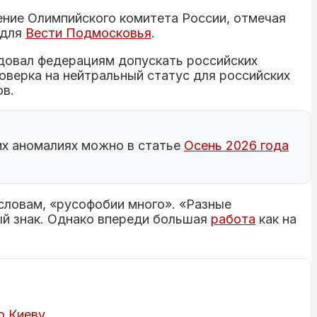
ние Олимпийского комитета России, отмечая
 для
Вести Подмосковья
.
довал федерациям допускать российских
верка на нейтральный статус для российских
ов.
их аномалиях можно в статье
Осень 2026 года
словам, «русофобии много». «Разные
ый знак. Однако впереди большая
работа
как на
о Киеву