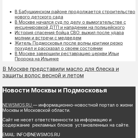
В Бабушкинском районе продолжается строительство
нового детского сада
В Москве начался суд по делу о вымогательстве с
инсценировкой ДТП и нападении на полицейского
История спасения бойца СВО: выжил после удара
молнии и встречи с медведем
Житель Подмосковья после волны критики резко
похудел и рассказал о своем состоянии
В Москве завершили реставрацию церкви Ильи
Пророка на Ильинке
В Москве представили масло для блеска и
защиты волос весной и летом
Новости Москвы и Подмосковья
NEWSMOS.RU
— информационно-новостной портал о жизни
Москвы и Московской области.
Сайт не несет ответственности за информацию и
содержание рекламных блоков установленных на сайте.
EMAIL: INFO@NEWSMOS.RU