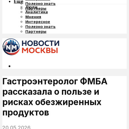
Еще
Полезно знать
Люди
Партнеры
Аналитика
Мнения
Интересное
Полезно знать
Партнеры
Гастроэнтеролог ФМБА
рассказала о пользе и
рисках обезжиренных
продуктов
20.05.2026