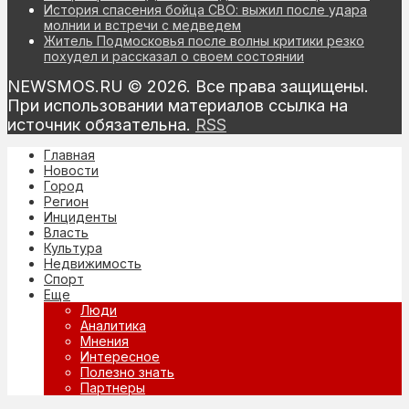
История спасения бойца СВО: выжил после удара
молнии и встречи с медведем
Житель Подмосковья после волны критики резко
похудел и рассказал о своем состоянии
NEWSMOS.RU © 2026. Все права защищены.
При использовании материалов ссылка на
источник обязательна.
RSS
Главная
Новости
Город
Регион
Инциденты
Власть
Культура
Недвижимость
Спорт
Еще
Люди
Аналитика
Мнения
Интересное
Полезно знать
Партнеры