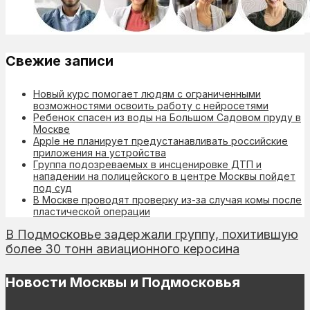
Свежие записи
Новый курс помогает людям с ограниченными
возможностями освоить работу с нейросетями
Ребенок спасен из воды на Большом Садовом пруду в
Москве
Apple не планирует предустанавливать российские
приложения на устройства
Группа подозреваемых в инсценировке ДТП и
нападении на полицейского в центре Москвы пойдет
под суд
В Москве проводят проверку из-за случая комы после
пластической операции
В Подмосковье задержали группу, похитившую
более 30 тонн авиационного керосина
Новости Москвы и Подмосковья