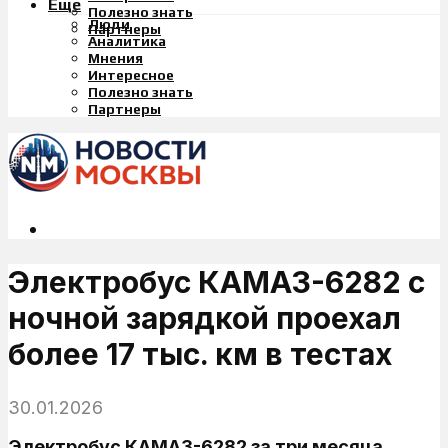
Еще
Полезно знать
Люди
Партнеры
Аналитика
Мнения
Интересное
Полезно знать
Партнеры
Электробус КАМАЗ-6282 с
ночной зарядкой проехал
более 17 тыс. км в тестах
30.01.2026
Электробус КАМАЗ-6282 за три месяца