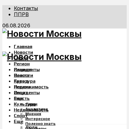
Контакты
ППРВ
06.08.2026
Главная
Новости
Город
Регион
Инциденты
Главная
Власть
Новости
Культура
Город
Недвижимость
Регион
Спорт
Инциденты
Еще
Власть
Культура
Люди
Аналитика
Недвижимость
Мнения
Спорт
Интересное
Еще
Полезно знать
Люди
Партнеры