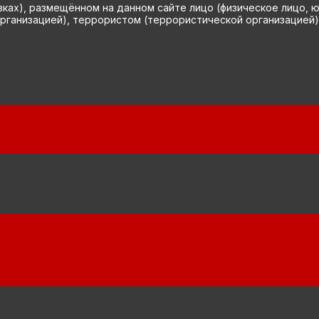
вках), размещённом на данном сайте лицо (физическое лицо, 
рганизацией), террористом (террористической организацией)