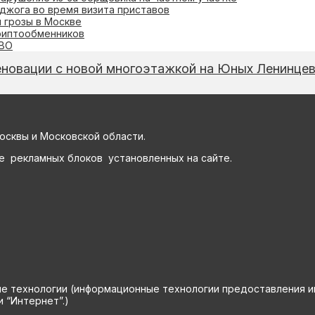
джога во время визита приставов
 грозы в Москве
риптообменников
ПВО
еновации с новой многоэтажкой на Юных Ленинце
осквы и Московской области.
е рекламных блоков установленных на сайте.
технологии (информационные технологии предоставления инф
 “Интернет”.)