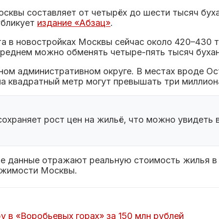
сквы составляет от четырёх до шести тысяч буха
убликует
издание «Абзац»
.
та в новостройках Москвы сейчас около 420–430 
 среднем можно обменять четыре-пять тысяч бухан
ом административном округе. В местах вроде Ост
а квадратный метр могут превышать три миллиона
охраняет рост цен на жильё, что можно увидеть 
кие данные отражают реальную стоимость жилья в
ижимости Москвы.
 в «Воробьевых горах» за 150 млн рублей