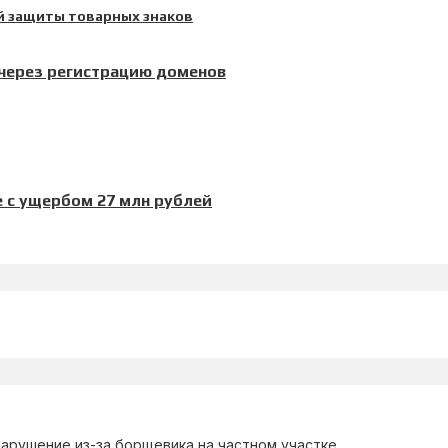
 через регистрацию доменов
 с ущербом 27 млн рублей
арушение из-за борщевика на частном участке