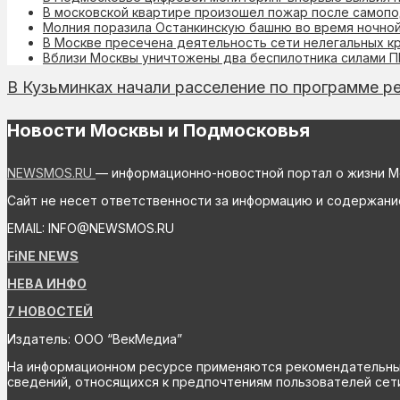
В московской квартире произошел пожар после самопо
Молния поразила Останкинскую башню во время ночной
В Москве пресечена деятельность сети нелегальных к
Вблизи Москвы уничтожены два беспилотника силами 
В Кузьминках начали расселение по программе р
Новости Москвы и Подмосковья
NEWSMOS.RU
— информационно-новостной портал о жизни М
Сайт не несет ответственности за информацию и содержани
EMAIL: INFO@NEWSMOS.RU
FiNE NEWS
НЕВА ИНФО
7 НОВОСТЕЙ
Издатель: ООО “ВекМедиа”
На информационном ресурсе применяются рекомендательные 
сведений, относящихся к предпочтениям пользователей сети