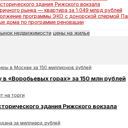
сторического здания Рижского вокзала
ричного рынка — квартира за 1,049 млрд рублей
должение программы ЭКО с донорской спермой Па
е дома по программе реновации
рынок недвижимости
цены на жилье
в «Воробьевых горах» за 150 млн рублей
сторического здания Рижского вокзала