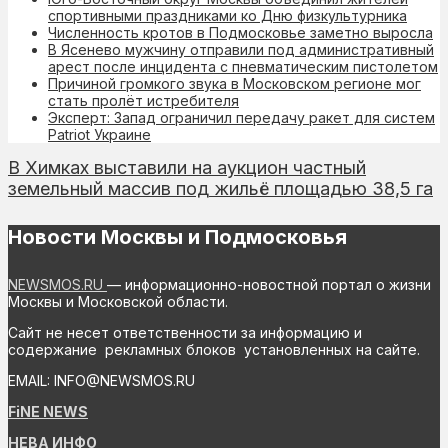
спортивными праздниками ко Дню физкультурника
Численность кротов в Подмосковье заметно выросла
В Ясенево мужчину отправили под административный
арест после инцидента с пневматическим пистолетом
Причиной громкого звука в Московском регионе мог
стать пролёт истребителя
Эксперт: Запад ограничил передачу ракет для систем
Patriot Украине
В Химках выставили на аукцион частный
земельный массив под жильё площадью 38,5 га
Новости Москвы и Подмосковья
NEWSMOS.RU
— информационно-новостной портал о жизни
Москвы и Московской области.
Сайт не несет ответственности за информацию и
содержание рекламных блоков установленных на сайте.
EMAIL: INFO@NEWSMOS.RU
FiNE NEWS
НЕВА ИНФО