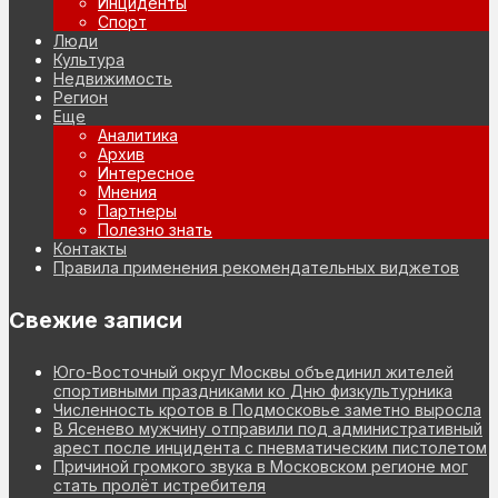
Инциденты
Спорт
Люди
Культура
Недвижимость
Регион
Еще
Аналитика
Архив
Интересное
Мнения
Партнеры
Полезно знать
Контакты
Правила применения рекомендательных виджетов
Свежие записи
Юго-Восточный округ Москвы объединил жителей
спортивными праздниками ко Дню физкультурника
Численность кротов в Подмосковье заметно выросла
В Ясенево мужчину отправили под административный
арест после инцидента с пневматическим пистолетом
Причиной громкого звука в Московском регионе мог
стать пролёт истребителя