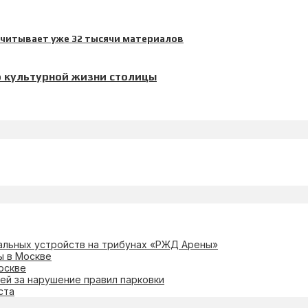
о культурной жизни столицы
нальных устройств на трибунах «РЖД Арены»
ы в Москве
оскве
ей за нарушение правил парковки
ста