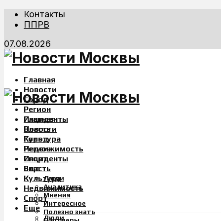
Контакты
ППРВ
07.08.2026
Главная
Новости
Город
Регион
Инциденты
Главная
Власть
Новости
Культура
Город
Недвижимость
Регион
Спорт
Инциденты
Еще
Власть
Культура
Люди
Аналитика
Недвижимость
Мнения
Спорт
Интересное
Еще
Полезно знать
Люди
Партнеры