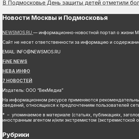
В Подмосковье День защиты детей отметили бол
Новости Москвы и Подмосковья
NEWSMOS.RU
— информационно-новостной портал о жизни М
Сайт не несет ответственности за информацию и содержани
EMAIL: INFO@NEWSMOS.RU
FiNE NEWS
НЕВА ИНФО
7 НОВОСТЕЙ
Издатель: ООО “ВекМедиа”
На информационном ресурсе применяются рекомендательные 
сведений, относящихся к предпочтениям пользователей сети
* – упоминаемое в материале (статьях, публикациях, заголо
иностранным агентом и/или экстремистом (экстремистской о
Рубрики