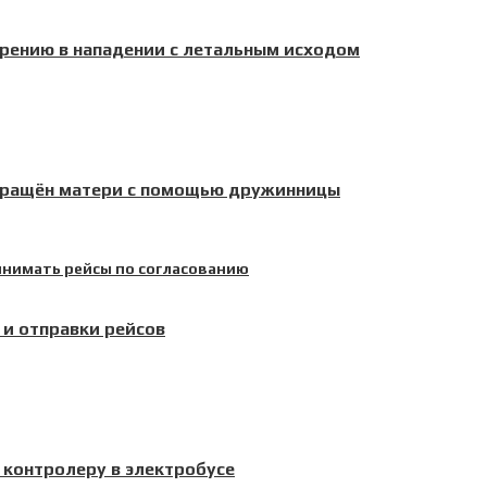
рению в нападении с летальным исходом
звращён матери с помощью дружинницы
 и отправки рейсов
к контролеру в электробусе