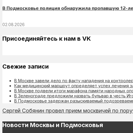
В Подмосковье полиция обнаружила пропавшую 12-л
02.08.2026
Присоединяйтесь к нам в VK
Свежие записи
В Москве завели дело по факту нападения на контроле
Как медицинский маршрут определяет успех лечения з
В Москве подвели итоги марафона памяти народных оп
В Зеленограде предложили назвать бульвар в честь Иг
В Подмосковье задержан разыскиваемый подозреваемы
Сергей Собянин провел прием москвичей по пор
Новости Москвы и Подмосковья