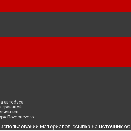
ра автобуса
а границей
олченцев
оря Покровского
спользовании материалов ссылка на источник об