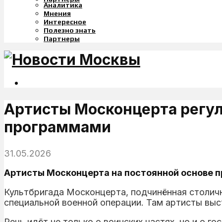
Аналитика
Мнения
Интересное
Полезно знать
Партнеры
Артисты Москонцерта регул
программами
31.05.2026
Артисты Москонцерта на постоянной основе п
Культбригада Москонцерта, подчинённая столичн
специальной военной операции. Там артисты выс
Речь идёт не только о воинских частях, но и о 