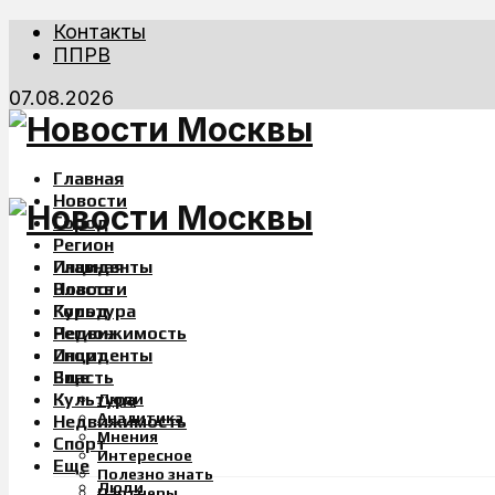
Контакты
ППРВ
07.08.2026
Главная
Новости
Город
Регион
Инциденты
Главная
Власть
Новости
Культура
Город
Недвижимость
Регион
Спорт
Инциденты
Еще
Власть
Культура
Люди
Аналитика
Недвижимость
Мнения
Спорт
Интересное
Еще
Полезно знать
Люди
Партнеры