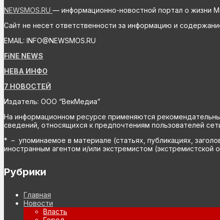
NEWSMOS.RU
— информационно-новостной портал о жизни М
Сайт не несет ответственности за информацию и содержани
EMAIL: INFO@NEWSMOS.RU
FiNE NEWS
НЕВА ИНФО
7 НОВОСТЕЙ
Издатель: ООО “ВекМедиа”
На информационном ресурсе применяются рекомендательные 
сведений, относящихся к предпочтениям пользователей сети
* – упоминаемое в материале (статьях, публикациях, заголо
иностранным агентом и/или экстремистом (экстремистской о
Рубрики
Главная
Новости
Власть
Город