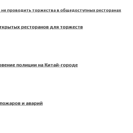
открытых ресторанов для торжеств
овение полиции на Китай-городе
 пожаров и аварий