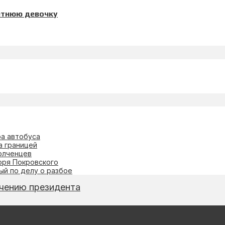
етнюю девочку
ра автобуса
а границей
олченцев
оря Покровского
й по делу о разбое
учению президента