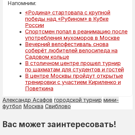
Напомним:
«Родина» стартовала с крупной
победы над «Рубином» в Кубке
России
Спортсмен попал в реанимацию после
употребления мухоморов в Москве
Вечерний велофестиваль снова
соберёт любителей велосипеда на
Садовом кольце
В столичном центре прошел турнир
по шахматам для студентов и гостей
В центре Москвы пройдут открытые
тренировки с участием Кириленко и
Поветкина
Александр Асафов
городской турнир
мини-
футбол
Москва
Свиблово
Вас может заинтересовать!