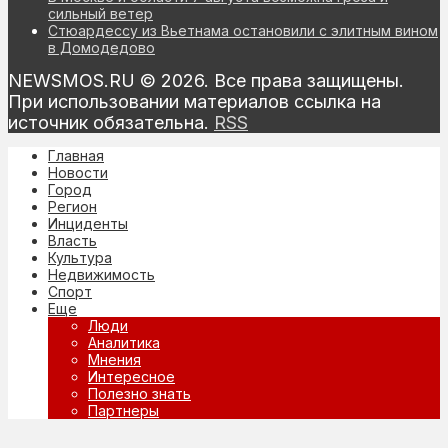
сильный ветер
Стюардессу из Вьетнама остановили с элитным вином
в Домодедово
NEWSMOS.RU © 2026. Все права защищены.
При использовании материалов ссылка на
источник обязательна.
RSS
Главная
Новости
Город
Регион
Инциденты
Власть
Культура
Недвижимость
Спорт
Еще
Люди
Аналитика
Мнения
Интересное
Полезно знать
Партнеры