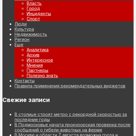
Власть
Город
Инциденты
Спорт
Люди
Культура
Недвижимость
Регион
Еще
Аналитика
Архив
Интересное
Мнения
Партнеры
Полезно знать
Контакты
Правила применения рекомендательных виджетов
Свежие записи
В столице строят метро с рекордной скоростью за
последние годы
В Подмосковье начата прокурорская проверка после
сообщений о гибели животных на ферме
В Москве и области 7 августа возможна гроза и