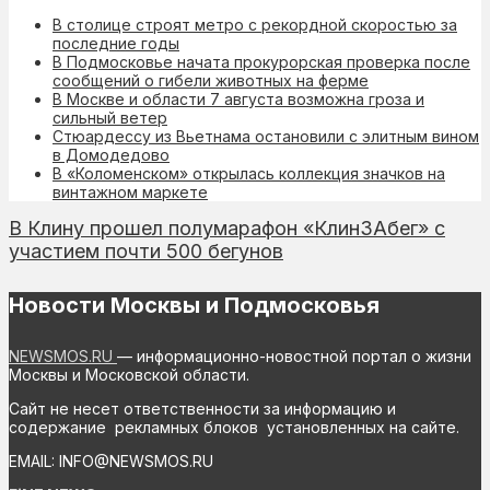
В столице строят метро с рекордной скоростью за
последние годы
В Подмосковье начата прокурорская проверка после
сообщений о гибели животных на ферме
В Москве и области 7 августа возможна гроза и
сильный ветер
Стюардессу из Вьетнама остановили с элитным вином
в Домодедово
В «Коломенском» открылась коллекция значков на
винтажном маркете
В Клину прошел полумарафон «КлинЗАбег» с
участием почти 500 бегунов
Новости Москвы и Подмосковья
NEWSMOS.RU
— информационно-новостной портал о жизни
Москвы и Московской области.
Сайт не несет ответственности за информацию и
содержание рекламных блоков установленных на сайте.
EMAIL: INFO@NEWSMOS.RU