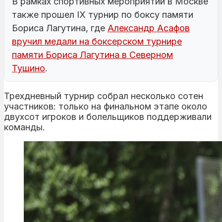
В рамках спортивных мероприятий в Москве
также прошел IX турнир по боксу памяти
Бориса Лагутина, где
Александр Асафов
вручил медали на боксерском турнире
памяти Бориса Лагутина в Северном
Тушино
.
Трехдневный турнир собрал несколько сотен
участников: только на финальном этапе около
двухсот игроков и болельщиков поддерживали
команды.