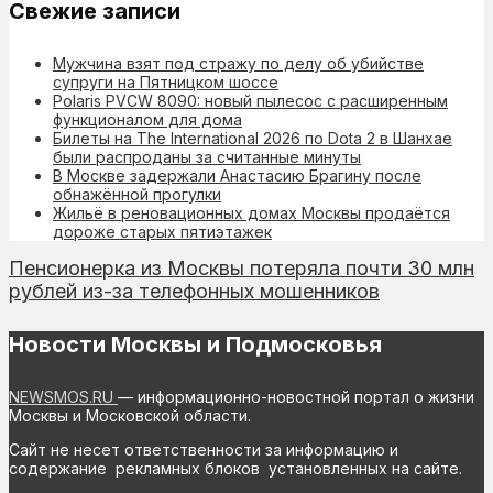
Свежие записи
Мужчина взят под стражу по делу об убийстве
супруги на Пятницком шоссе
Polaris PVCW 8090: новый пылесос с расширенным
функционалом для дома
Билеты на The International 2026 по Dota 2 в Шанхае
были распроданы за считанные минуты
В Москве задержали Анастасию Брагину после
обнажённой прогулки
Жильё в реновационных домах Москвы продаётся
дороже старых пятиэтажек
Пенсионерка из Москвы потеряла почти 30 млн
рублей из-за телефонных мошенников
Новости Москвы и Подмосковья
NEWSMOS.RU
— информационно-новостной портал о жизни
Москвы и Московской области.
Сайт не несет ответственности за информацию и
содержание рекламных блоков установленных на сайте.