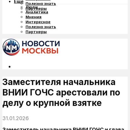
Еще
Полезно знать
Люди
Партнеры
Аналитика
Мнения
Интересное
Полезно знать
Партнеры
Заместителя начальника
ВНИИ ГОЧС арестовали по
делу о крупной взятке
31.01.2026
Заместитель начальника ВНИИ ГОЧС и глава