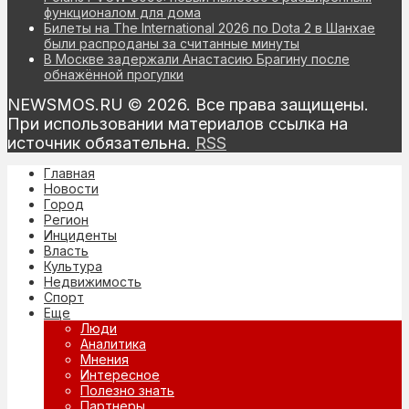
функционалом для дома
Билеты на The International 2026 по Dota 2 в Шанхае
были распроданы за считанные минуты
В Москве задержали Анастасию Брагину после
обнажённой прогулки
NEWSMOS.RU © 2026. Все права защищены.
При использовании материалов ссылка на
источник обязательна.
RSS
Главная
Новости
Город
Регион
Инциденты
Власть
Культура
Недвижимость
Спорт
Еще
Люди
Аналитика
Мнения
Интересное
Полезно знать
Партнеры