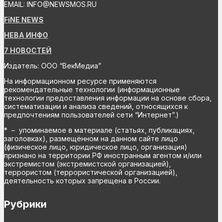
EMAIL: INFO@NEWSMOS.RU
FiNE NEWS
НЕВА ИНФО
7 НОВОСТЕЙ
Издатель: ООО “ВекМедиа”
На информационном ресурсе применяются
рекомендательные технологии (информационные
технологии предоставления информации на основе сбора,
систематизации и анализа сведений, относящихся к
предпочтениям пользователей сети “Интернет”.)
* – упоминаемое в материале (статьях, публикациях,
заголовках), размещённом на данном сайте лицо
(физическое лицо, юридическое лицо, организация)
признано на территории РФ иностранным агентом и/или
экстремистом (экстремистской организацией),
террористом (террористической организацией),
деятельность которых запрещена в России.
Рубрики