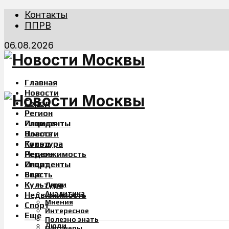
Контакты
ППРВ
06.08.2026
Главная
Новости
Город
Регион
Инциденты
Главная
Власть
Новости
Культура
Город
Недвижимость
Регион
Спорт
Инциденты
Еще
Власть
Культура
Люди
Аналитика
Недвижимость
Мнения
Спорт
Интересное
Еще
Полезно знать
Люди
Партнеры