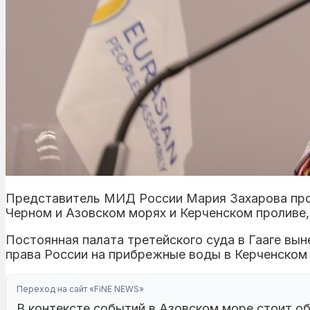
Представитель МИД России Мария Захарова про
Черном и Азовском морях и Керченском проливе
Постоянная палата третейского суда в Гааге вы
права России на прибрежные воды в Керченском 
Переход на сайт «FiNE NEWS»
В контексте событий в Азовском море стоит о