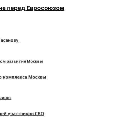
ие перед Евросоюзом
Гасанову
о комплекса Москвы
мей участников СВО