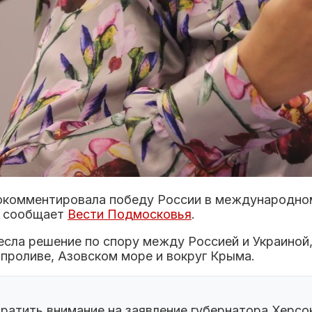
комментировала победу России в международном 
, сообщает
Вести Подмосковья
.
несла решение по спору между Россией и Украиной
проливе, Азовском море и вокруг Крыма.
братить внимание на заявление губернатора Херс