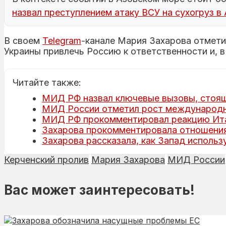
назвал преступлением атаку ВСУ на сухогруз в
В своем
Telegram
-канале Мария Захарова отмети
Украины привлечь Россию к ответственности и, 
Читайте также:
МИД РФ назвал ключевые вызовы, стоя
МИД России отметил рост международны
МИД РФ прокомментировал реакцию Ита
Захарова прокомментировала отношения
Захарова рассказала, как Запад использ
Керченский пролив
Мария Захарова
МИД России
Вас может заинтересовать!