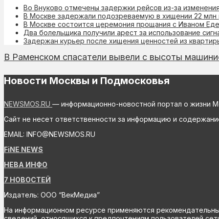
Во Внуково отмечены задержки рейсов из-за изменени
В Москве задержали подозреваемую в хищении 22 млн
В Москве состоится церемония прощания с Иваном Ед
Два болельщика получили арест за использование сиг
Задержан курьер после хищения ценностей из квартир
В Раменском спасатели вывели с высоты машини
Новости Москвы и Подмосковья
NEWSMOS.RU
— информационно-новостной портал о жизни М
Сайт не несет ответственности за информацию и содержани
EMAIL: INFO@NEWSMOS.RU
FiNE NEWS
НЕВА ИНФО
7 НОВОСТЕЙ
Издатель: ООО “ВекМедиа”
На информационном ресурсе применяются рекомендательные 
сведений, относящихся к предпочтениям пользователей сети