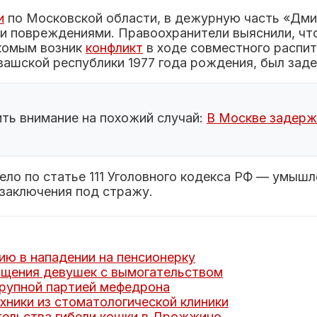
и
по Московской области, в дежурную часть «Дми
ми повреждениями. Правоохранители выяснили, чт
комым возник
конфликт
в ходе совместного распит
ашской республики 1977 года рождения, был зад
ить внимание на похожий случай:
В Москве задерж
ло по статье 111 Уголовного кодекса РФ — умышл
 заключения под стражу.
ю в нападении на пенсионерку
ищения девушек с вымогательством
крупной партией мефедрона
хники из стоматологической клиники
ельства гибели кошки в Дрожжино