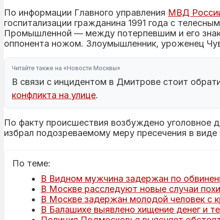
По информации Главного управления
МВД Росси
госпитализации гражданина 1991 года с телесны
Промышленной — между потерпевшим и его зна
оппонента ножом. Злоумышленник, уроженец Чув
Читайте также на «Новости Москвы»
В связи с инцидентом в Дмитрове стоит обрат
конфликта на улице
.
По факту происшествия возбуждено уголовное де
избрал подозреваемому меру пресечения в виде
По теме:
В Видном мужчина задержан по обвинени
В Москве расследуют новые случаи пох
В Москве задержан молодой человек с 
В Балашихе выявлено хищение денег и те
Полиция Подмосковья выясняет обстоят