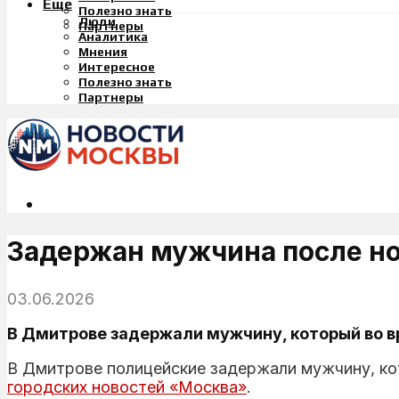
Еще
Полезно знать
Люди
Партнеры
Аналитика
Мнения
Интересное
Полезно знать
Партнеры
Задержан мужчина после но
03.06.2026
В Дмитрове задержали мужчину, который во в
В Дмитрове полицейские задержали мужчину, ко
городских новостей «Москва»
.