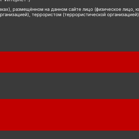
вках), размещённом на данном сайте лицо (физическое лицо, 
рганизацией), террористом (террористической организацией)