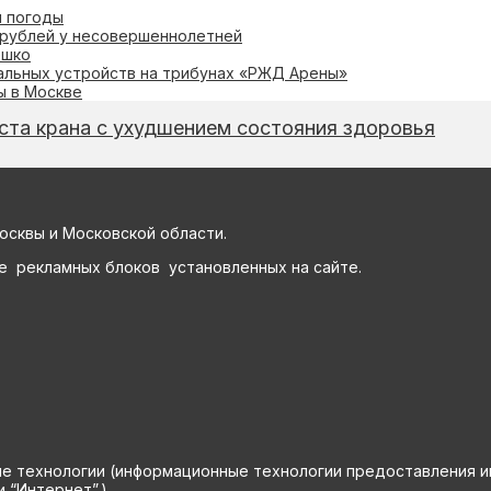
я погоды
 рублей у несовершеннолетней
ешко
нальных устройств на трибунах «РЖД Арены»
ы в Москве
ста крана с ухудшением состояния здоровья
осквы и Московской области.
е рекламных блоков установленных на сайте.
технологии (информационные технологии предоставления инф
 “Интернет”.)