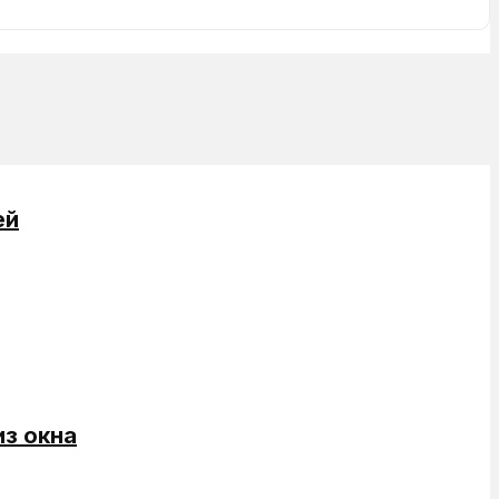
ей
з окна