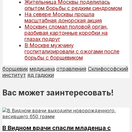
Жительница Москвы поделилась
опытом борьбы с редким синдромом
На севере Москвы прошла
масштабная донорская акция
Москвич сломал половой орган,
разбивая картонные коробки на
глазах подруг
В Москве мужчину
госпитализировали с ожогами после
борьбы с борщевиком
борщевик
медицина
отравления
Склифософский
институт
яд гадюки
Вас может заинтересовать!
В Видном врачи спасли младенца с