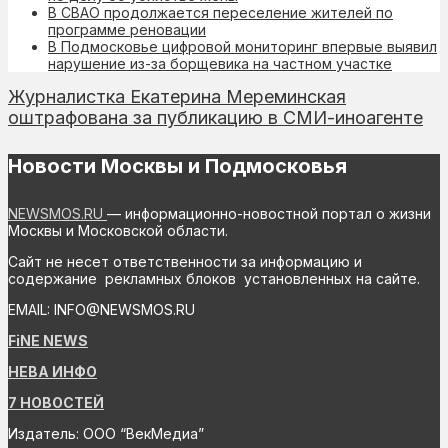
В СВАО продолжается переселение жителей по
программе реновации
В Подмосковье цифровой мониторинг впервые выявил
нарушение из-за борщевика на частном участке
Журналистка Екатерина Мереминская
оштрафована за публикацию в СМИ-иноагенте
Новости Москвы и Подмосковья
NEWSMOS.RU
— информационно-новостной портал о жизни
Москвы и Московской области.
Сайт не несет ответственности за информацию и
содержание рекламных блоков установленных на сайте.
EMAIL: INFO@NEWSMOS.RU
FiNE NEWS
НЕВА ИНФО
7 НОВОСТЕЙ
Издатель: ООО “ВекМедиа”