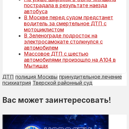
пострадала в результате наезда
автобуса
В Москве перед судом предстанет
водитель за смертельное ДТП с
мотоциклистом
В Зеленограде подросток на
электросамокате столкнулся с
автомобилем
Массовое ДТП с шестью
автомобилями произошло на А104 в
Мытищах
ДТП
полиция Москвы
принудительное лечение
психиатрия
Тверской районный суд
Вас может заинтересовать!