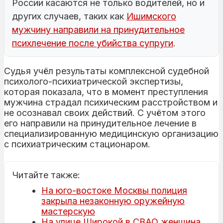
России касаются не только водителей, но и
других случаев, таких как
Ишимского
мужчину направили на принудительное
психлечение после убийства супруги
.
Судья учёл результаты комплексной судебной
психолого-психиатрической экспертизы,
которая показала, что в момент преступления
мужчина страдал психическим расстройством и
не осознавал своих действий. С учётом этого
его направили на принудительное лечение в
специализированную медицинскую организацию
с психиатрическим стационаром.
Читайте также:
На юго-востоке Москвы полиция
закрыла незаконную оружейную
мастерскую
На улице Широкой в СВАО женщина