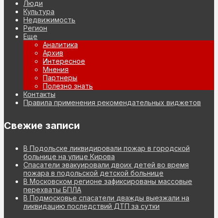
Люди
Культура
Недвижимость
Регион
Еще
Аналитика
Архив
Интересное
Мнения
Партнеры
Полезно знать
Контакты
Правила применения рекомендательных виджетов
Свежие записи
В Подольске ликвидировали пожар в городской
больнице на улице Кирова
Спасатели эвакуировали двоих детей во время
пожара в подольской детской больнице
В Московском регионе зафиксированы массовые
перехваты БПЛА
В Подмосковье спасатели дважды выезжали на
ликвидацию последствий ДТП за сутки