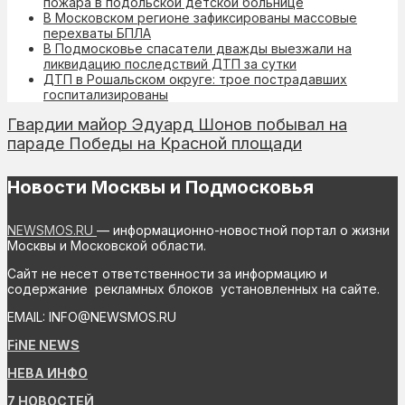
пожара в подольской детской больнице
В Московском регионе зафиксированы массовые
перехваты БПЛА
В Подмосковье спасатели дважды выезжали на
ликвидацию последствий ДТП за сутки
ДТП в Рошальском округе: трое пострадавших
госпитализированы
Гвардии майор Эдуард Шонов побывал на
параде Победы на Красной площади
Новости Москвы и Подмосковья
NEWSMOS.RU
— информационно-новостной портал о жизни
Москвы и Московской области.
Сайт не несет ответственности за информацию и
содержание рекламных блоков установленных на сайте.
EMAIL: INFO@NEWSMOS.RU
FiNE NEWS
НЕВА ИНФО
7 НОВОСТЕЙ