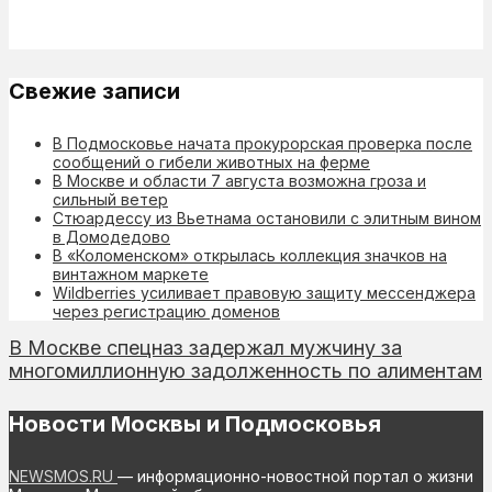
Свежие записи
В Подмосковье начата прокурорская проверка после
сообщений о гибели животных на ферме
В Москве и области 7 августа возможна гроза и
сильный ветер
Стюардессу из Вьетнама остановили с элитным вином
в Домодедово
В «Коломенском» открылась коллекция значков на
винтажном маркете
Wildberries усиливает правовую защиту мессенджера
через регистрацию доменов
В Москве спецназ задержал мужчину за
многомиллионную задолженность по алиментам
Новости Москвы и Подмосковья
NEWSMOS.RU
— информационно-новостной портал о жизни