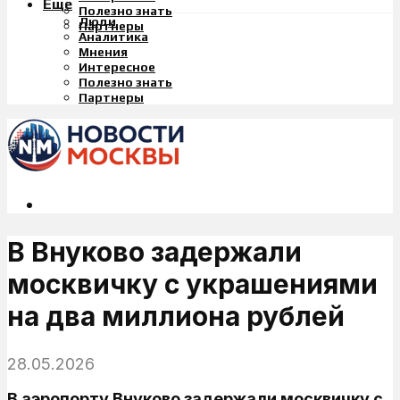
Еще
Полезно знать
Люди
Партнеры
Аналитика
Мнения
Интересное
Полезно знать
Партнеры
В Внуково задержали
москвичку с украшениями
на два миллиона рублей
28.05.2026
В аэропорту Внуково задержали москвичку с