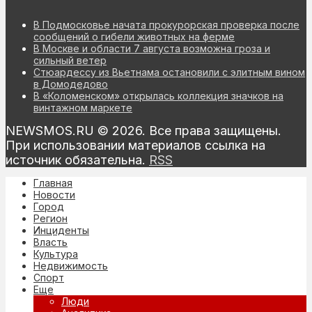
В Подмосковье начата прокурорская проверка после
сообщений о гибели животных на ферме
В Москве и области 7 августа возможна гроза и
сильный ветер
Стюардессу из Вьетнама остановили с элитным вином
в Домодедово
В «Коломенском» открылась коллекция значков на
винтажном маркете
NEWSMOS.RU © 2026. Все права защищены.
При использовании материалов ссылка на
источник обязательна.
RSS
Главная
Новости
Город
Регион
Инциденты
Власть
Культура
Недвижимость
Спорт
Еще
Люди