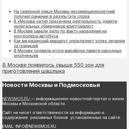
На северной улице Москвы несовершеннолетний
получил ранение в результате спора
В «Москва-сити» пресечена деятельность девяти
нелегальных обменников криптовалют
В Москве завели дело по факту нападения на
контролера автобуса
Как медицинский маршрут определяет успех лечения
за границей
В Москве подвели итоги марафона памяти народных
ополченцев
В Москве появилось свыше 550 зон для
приготовления шашлыка
Новости Москвы и Подмосковья
NEWSMOS.RU
— информационно-новостной портал о жизни
Москвы и Московской области.
Сайт не несет ответственности за информацию и
содержание рекламных блоков установленных на сайте.
EMAIL: INFO@NEWSMOS.RU