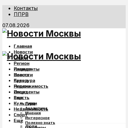
Контакты
ППРВ
07.08.2026
Главная
Новости
Город
Регион
Инциденты
Главная
Власть
Новости
Культура
Город
Недвижимость
Регион
Спорт
Инциденты
Еще
Власть
Культура
Люди
Аналитика
Недвижимость
Мнения
Спорт
Интересное
Еще
Полезно знать
Люди
Партнеры