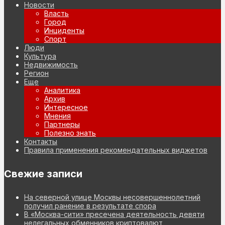
Новости
Власть
Город
Инциденты
Спорт
Люди
Культура
Недвижимость
Регион
Еще
Аналитика
Архив
Интересное
Мнения
Партнеры
Полезно знать
Контакты
Правила применения рекомендательных виджетов
Свежие записи
На северной улице Москвы несовершеннолетний
получил ранение в результате спора
В «Москва-сити» пресечена деятельность девяти
нелегальных обменников криптовалют