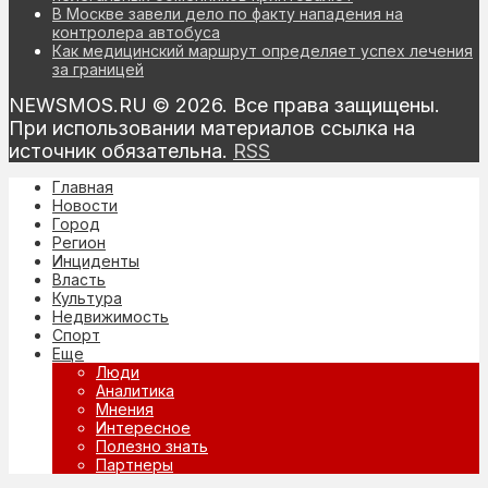
В Москве завели дело по факту нападения на
контролера автобуса
Как медицинский маршрут определяет успех лечения
за границей
NEWSMOS.RU © 2026. Все права защищены.
При использовании материалов ссылка на
источник обязательна.
RSS
Главная
Новости
Город
Регион
Инциденты
Власть
Культура
Недвижимость
Спорт
Еще
Люди
Аналитика
Мнения
Интересное
Полезно знать
Партнеры