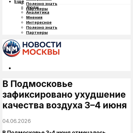
Еще
Полезно знать
Люди
Партнеры
Аналитика
Мнения
Интересное
Полезно знать
Партнеры
В Подмосковье
зафиксировано ухудшение
качества воздуха 3–4 июня
04.06.2026
В Подмосковье 3-4 июня отмечалось