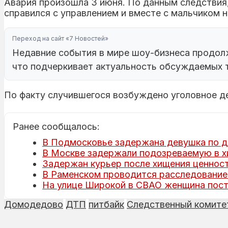
Авария произошла 3 июня. По данным следствия,
справился с управлением и вместе с мальчиком н
Переход на сайт «7 Новостей»
Недавние события в мире шоу-бизнеса продол
что подчеркивает актуальность обсуждаемых 
По факту случившегося возбуждено уголовное де
Ранее сообщалось:
В Подмосковье задержана девушка по д
В Москве задержали подозреваемую в х
Задержан курьер после хищения ценност
В Раменском проводится расследование 
На улице Широкой в СВАО женщина пост
Домодедово
ДТП
питбайк
Следственный комите