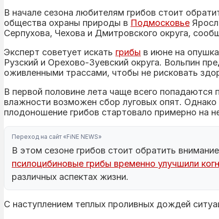
В начале сезона любителям грибов стоит обрати
общества охраны природы в
Подмосковье
Яросла
Серпухова, Чехова и Дмитровского округа, соо
Эксперт советует искать
грибы
в июне на опушках
Рузский и Орехово-Зуевский округа. Вольпин пр
оживленными трассами, чтобы не рисковать здо
В первой половине лета чаще всего попадаются 
влажности возможен сбор луговых опят. Однако 
плодоношение грибов стартовало примерно на н
Переход на сайт «FiNE NEWS»
В этом сезоне грибов стоит обратить внимание 
псилоцибиновые грибы временно улучшили когн
различных аспектах жизни.
С наступлением теплых проливных дождей ситуаци