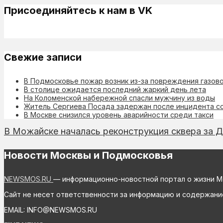
Присоединяйтесь к нам в VK
Свежие записи
В Подмосковье пожар возник из-за повреждения газов
В столице ожидается последний жаркий день лета
На Коломенской набережной спасли мужчину из воды
Житель Сергиева Посада задержан после инцидента с
В Москве снизился уровень аварийности среди такси
В Можайске началась реконструкция сквера за 
Новости Москвы и Подмосковья
NEWSMOS.RU
— информационно-новостной портал о жизни М
Сайт не несет ответственности за информацию и содержани
EMAIL: INFO@NEWSMOS.RU