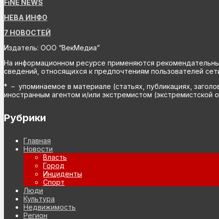
FiNE NEWS
НЕВА ИНФО
7 НОВОСТЕЙ
Издатель: ООО “ВекМедиа”
На информационном ресурсе применяются рекомендательные 
сведений, относящихся к предпочтениям пользователей сети
* – упоминаемое в материале (статьях, публикациях, заголо
иностранным агентом и/или экстремистом (экстремистской о
Рубрики
Главная
Новости
Власть
Город
Инциденты
Спорт
Люди
Культура
Недвижимость
Регион