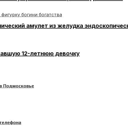
лический амулет из желудка эндоскопиче
павшую 12-летнюю девочку
в Подмосковье
 телефона