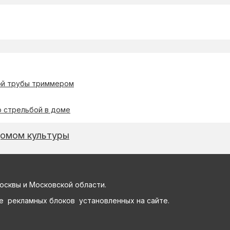
ой трубы триммером
о стрельбой в доме
Домом культуры
осквы и Московской области.
е рекламных блоков установленных на сайте.