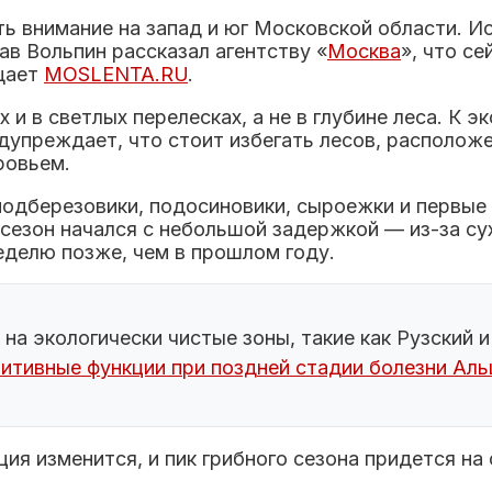
ть внимание на запад и юг Московской области. 
в Вольпин рассказал агентству «
Москва
», что с
бщает
MOSLENTA.RU
.
 и в светлых перелесках, а не в глубине леса. К 
едупреждает, что стоит избегать лесов, располож
ровьем.
подберезовики, подосиновики, сыроежки и первые
сезон начался с небольшой задержкой — из-за сух
еделю позже, чем в прошлом году.
на экологически чистые зоны, такие как Рузский 
итивные функции при поздней стадии болезни Ал
я изменится, и пик грибного сезона придется на 