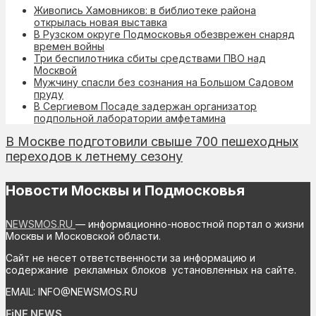
Живопись Хамовников: в библиотеке района
открылась новая выставка
В Рузском округе Подмосковья обезврежен снаряд
времен войны
Три беспилотника сбиты средствами ПВО над
Москвой
Мужчину спасли без сознания на Большом Садовом
пруду
В Сергиевом Посаде задержан организатор
подпольной лаборатории амфетамина
В Москве подготовили свыше 700 пешеходных
переходов к летнему сезону
Новости Москвы и Подмосковья
NEWSMOS.RU
— информационно-новостной портал о жизни
Москвы и Московской области.
Сайт не несет ответственности за информацию и
содержание рекламных блоков установленных на сайте.
EMAIL: INFO@NEWSMOS.RU
FiNE NEWS