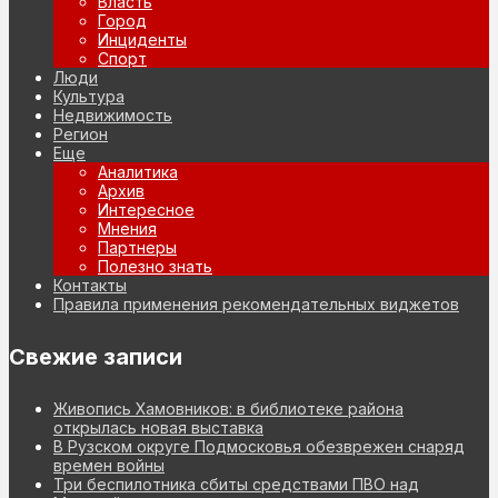
Власть
Город
Инциденты
Спорт
Люди
Культура
Недвижимость
Регион
Еще
Аналитика
Архив
Интересное
Мнения
Партнеры
Полезно знать
Контакты
Правила применения рекомендательных виджетов
Свежие записи
Живопись Хамовников: в библиотеке района
открылась новая выставка
В Рузском округе Подмосковья обезврежен снаряд
времен войны
Три беспилотника сбиты средствами ПВО над