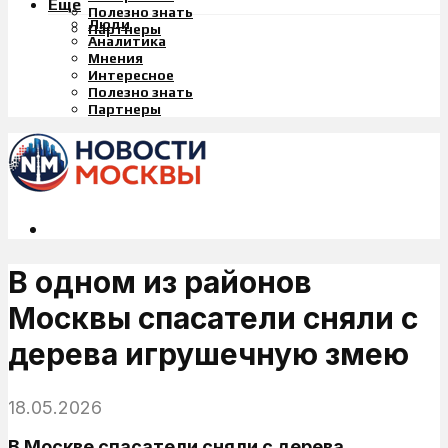
Еще
Полезно знать
Люди
Партнеры
Аналитика
Мнения
Интересное
Полезно знать
Партнеры
В одном из районов
Москвы спасатели сняли с
дерева игрушечную змею
18.05.2026
В Москве спасатели сняли с дерева