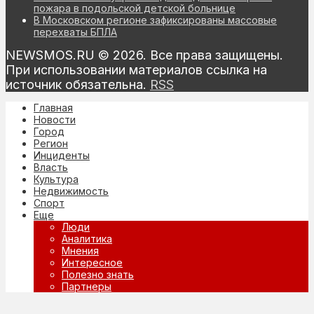
пожара в подольской детской больнице
В Московском регионе зафиксированы массовые
перехваты БПЛА
NEWSMOS.RU © 2026. Все права защищены.
При использовании материалов ссылка на
источник обязательна.
RSS
Главная
Новости
Город
Регион
Инциденты
Власть
Культура
Недвижимость
Спорт
Еще
Люди
Аналитика
Мнения
Интересное
Полезно знать
Партнеры