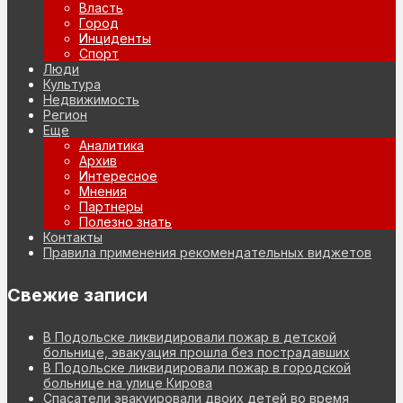
Власть
Город
Инциденты
Спорт
Люди
Культура
Недвижимость
Регион
Еще
Аналитика
Архив
Интересное
Мнения
Партнеры
Полезно знать
Контакты
Правила применения рекомендательных виджетов
Свежие записи
В Подольске ликвидировали пожар в детской
больнице, эвакуация прошла без пострадавших
В Подольске ликвидировали пожар в городской
больнице на улице Кирова
Спасатели эвакуировали двоих детей во время