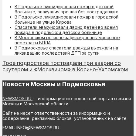
В Подольске ликвидировали пожар в детской
больнице, эвакуация прошла без пострадавших
В Подольске ликвидировали пожар в городской
больнице на улице Кирова
Спасатели эвакуировали двоих детей во время
пожара в подольской детской больнице
В Московском регионе зафиксированы массовые
перехваты БПЛА
В Подмосковье спасатели дважды выезжали на
ликвидацию последствий ДТП за сутки
Трое подростков пострадали при аварии со
скутером и «Москвичом» в Косино-Ухтомском
Новости Москвы и Подмосковья
NEWSMOS.RU
— информационно-новостной портал о жизни
Москвы и Московской области.
Сайт не несет ответственности за информацию и
содержание рекламных блоков установленных на сайте.
EMAIL: INFO@NEWSMOS.RU