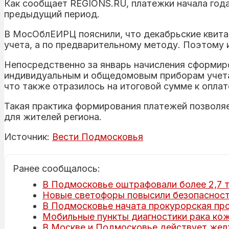
Как сообщает REGIONS.RU, платежки начала года
предыдущий период.
В МосОблЕИРЦ пояснили, что декабрьские квита
учета, а по предварительному методу. Поэтому 
Непосредственно за январь начисления сформир
индивидуальным и общедомовым приборам учета.
что также отразилось на итоговой сумме к оплат
Такая практика формирования платежей позволяе
для жителей региона.
Источник:
Вести Подмосковья
Ранее сообщалось:
В Подмосковье оштрафовали более 2,7 т
Новые светофоры повысили безопасност
В Подмосковье начата прокурорская про
Мобильные пункты диагностики рака кож
В Москве и Подмосковье действует жел