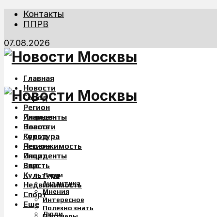
Контакты
ППРВ
07.08.2026
Главная
Новости
Город
Регион
Инциденты
Главная
Власть
Новости
Культура
Город
Недвижимость
Регион
Спорт
Инциденты
Еще
Власть
Культура
Люди
Аналитика
Недвижимость
Мнения
Спорт
Интересное
Еще
Полезно знать
Люди
Партнеры