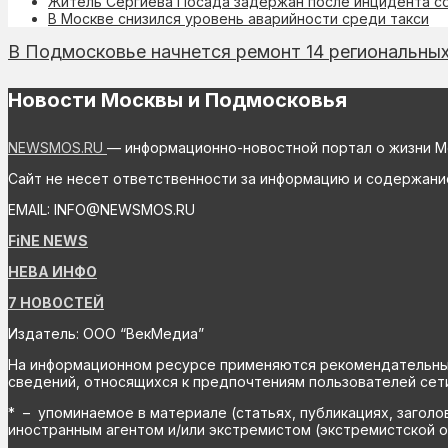
Житель Сергиева Посада задержан после инцидента с
В Москве снизился уровень аварийности среди такси
В Подмосковье начнется ремонт 14 региональных
Новости Москвы и Подмосковья
NEWSMOS.RU
— информационно-новостной портал о жизни М
Сайт не несет ответственности за информацию и содержани
EMAIL: INFO@NEWSMOS.RU
FiNE NEWS
НЕВА ИНФО
7 НОВОСТЕЙ
Издатель: ООО “ВекМедиа”
На информационном ресурсе применяются рекомендательные 
сведений, относящихся к предпочтениям пользователей сети
* – упоминаемое в материале (статьях, публикациях, заголо
иностранным агентом и/или экстремистом (экстремистской о