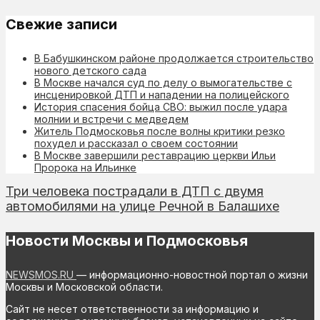
Свежие записи
В Бабушкинском районе продолжается строительство
нового детского сада
В Москве начался суд по делу о вымогательстве с
инсценировкой ДТП и нападении на полицейского
История спасения бойца СВО: выжил после удара
молнии и встречи с медведем
Житель Подмосковья после волны критики резко
похудел и рассказал о своем состоянии
В Москве завершили реставрацию церкви Ильи
Пророка на Ильинке
Три человека пострадали в ДТП с двумя
автомобилями на улице Речной в Балашихе
Новости Москвы и Подмосковья
NEWSMOS.RU
— информационно-новостной портал о жизни
Москвы и Московской области.
Сайт не несет ответственности за информацию и