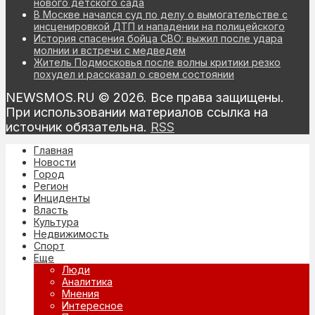
нового детского сада
В Москве начался суд по делу о вымогательстве с
инсценировкой ДТП и нападении на полицейского
История спасения бойца СВО: выжил после удара
молнии и встречи с медведем
Житель Подмосковья после волны критики резко
похудел и рассказал о своем состоянии
NEWSMOS.RU © 2026. Все права защищены.
При использовании материалов ссылка на
источник обязательна.
RSS
Главная
Новости
Город
Регион
Инциденты
Власть
Культура
Недвижимость
Спорт
Еще
Люди
Аналитика
Мнения
Интересное