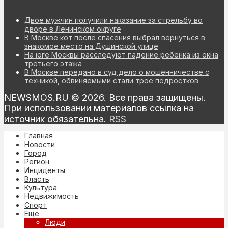
Двое мужчин получили наказание за стрельбу во
дворе в Ленинском округе
В Москве кот после спасения выбрал вернуться в
знакомое место на Душинской улице
На юге Москвы расследуют падение ребёнка из окна
третьего этажа
В Москве передано в суд дело о мошенничестве с
техникой, обвиняемыми стали трое подростков
NEWSMOS.RU © 2026. Все права защищены.
При использовании материалов ссылка на
источник обязательна.
RSS
Главная
Новости
Город
Регион
Инциденты
Власть
Культура
Недвижимость
Спорт
Еще
Люди