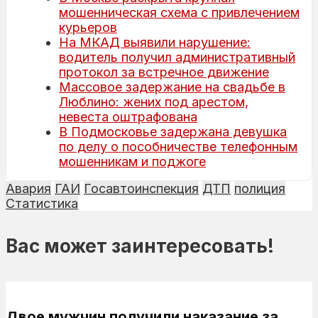
мошенническая схема с привлечением
курьеров
На МКАД выявили нарушение:
водитель получил административный
протокол за встречное движение
Массовое задержание на свадьбе в
Люблино: жених под арестом,
невеста оштрафована
В Подмосковье задержана девушка
по делу о пособничестве телефонным
мошенникам и поджоге
Авария
ГАИ
Госавтоинспекция
ДТП
полиция
Статистика
Вас может заинтересовать!
Двое мужчин получили наказание за