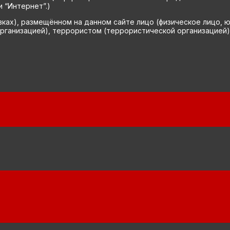
 “Интернет”.)
вках), размещённом на данном сайте лицо (физическое лицо, 
рганизацией), террористом (террористической организацией)