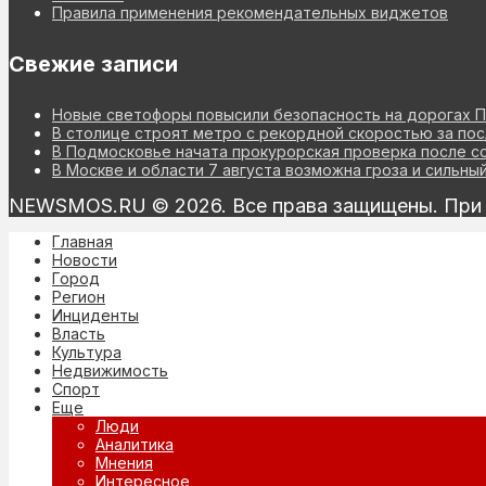
Правила применения рекомендательных виджетов
Свежие записи
Новые светофоры повысили безопасность на дорогах 
В столице строят метро с рекордной скоростью за по
В Подмосковье начата прокурорская проверка после с
В Москве и области 7 августа возможна гроза и сильны
NEWSMOS.RU © 2026. Все права защищены. При и
Главная
Новости
Город
Регион
Инциденты
Власть
Культура
Недвижимость
Спорт
Еще
Люди
Аналитика
Мнения
Интересное