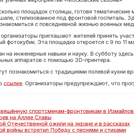
есколько площадок столицы, готовя тематические
шале, стилизованное под фронтовой госпиталь. Зд
ознакомиться с повседневной жизнью военных меди
организаторы приглашают жителей принять участ
й фотокубик. Эта площадка откроется с 9 по 11 м
лан на инженерные навыки и науку. В субботу зде
льных аппаратов с помощью 3D-принтера.
гут познакомиться с традициями полевой кухни вр
по
ссылке
. Организаторы предупреждают, что про
освящённую спортсменам-фронтовикам в Измайлов
оев на Аллее Славы
ой Отечественной ожили на экране и в рассказах
ой войны встретил Победу с песнями и стихами