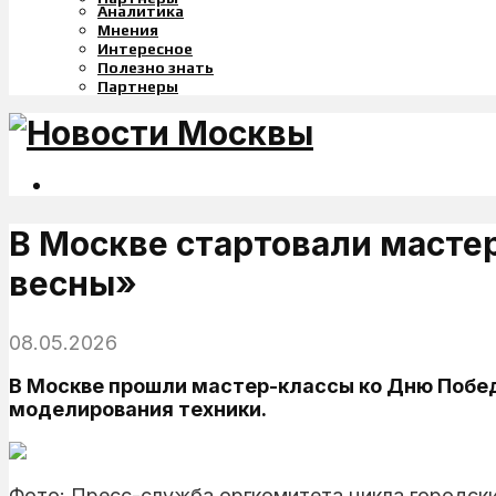
Аналитика
Мнения
Интересное
Полезно знать
Партнеры
В Москве стартовали масте
весны»
08.05.2026
В Москве прошли мастер-классы ко Дню Побед
моделирования техники.
Фото: Пресс-служба оргкомитета цикла городск