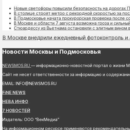
Новые светофоры повысили безопасность на дорогах 
В столице строят метро с рекордной скоростью за по
В Подмосковье начата прокурорская проверка после с
В Москве и области 7 августа возможна гроза и сильны
Стюардессу из Вьетнама остановили с элитным вином
В Москве внедрили ежедневный фотоконтроль и 
Новости Москвы и Подмосковья
NEWSMOS.RU
— информационно-новостной портал о жизни М
Сайт не несет ответственности за информацию и содержани
EMAIL: INFO@NEWSMOS.RU
FiNE NEWS
НЕВА ИНФО
7 НОВОСТЕЙ
Издатель: ООО “ВекМедиа”
На информационном ресурсе применяются рекомендательные 