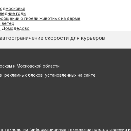
Подмосковья
следние годы
ообщений о гибели животных на ферме
й ветер
 в Домодедово
автоограничение скорости для курьеров
осквы и Московской области.
е рекламных блоков установленных на сайте.
технологии (информационные технологии предоставления инф