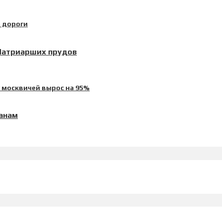
 Патриарших прудов
манам