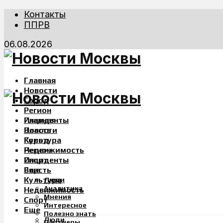
Контакты
ППРВ
06.08.2026
Главная
Новости
Город
Регион
Инциденты
Главная
Власть
Новости
Культура
Город
Недвижимость
Регион
Спорт
Инциденты
Еще
Власть
Культура
Люди
Аналитика
Недвижимость
Мнения
Спорт
Интересное
Еще
Полезно знать
Люди
Партнеры