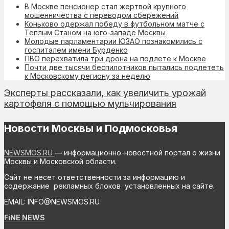
В Москве пенсионер стал жертвой крупного
мошенничества с переводом сбережений
Коньково одержал победу в футбольном матче с
Теплым Станом на юго-западе Москвы
Молодые парламентарии ЮЗАО познакомились с
госпиталем имени Бурденко
ПВО перехватила три дрона на подлете к Москве
Почти две тысячи беспилотников пытались подлететь
к Московскому региону за неделю
Эксперты рассказали, как увеличить урожай
картофеля с помощью мульчирования
Новости Москвы и Подмосковья
NEWSMOS.RU
— информационно-новостной портал о жизни
Москвы и Московской области.
Сайт не несет ответственности за информацию и
содержание рекламных блоков установленных на сайте.
EMAIL: INFO@NEWSMOS.RU
FiNE NEWS