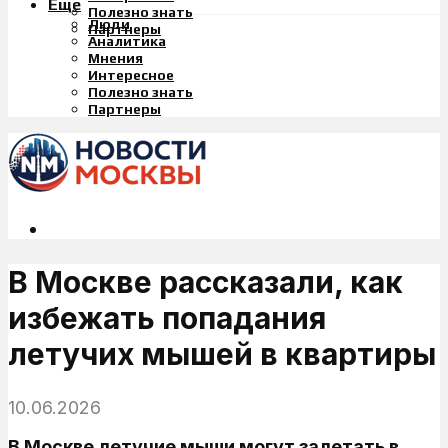
Еще
Полезно знать
Люди
Партнеры
Аналитика
Мнения
Интересное
Полезно знать
Партнеры
В Москве рассказали, как
избежать попадания
летучих мышей в квартиры
10.06.2026
В Москве летучие мыши могут залетать в