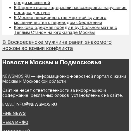
среди москвичей
В Шереметьево задержали пассажирок за нарушение
порядка доступа
В Москве пенсионер стал жертвой крупного
мошенничества с переводом сбережений
Коньково одержал победу в футбольном матче с
Теплым Станом на юго-западе Москвы
В Воскресенске мужчина ранил знакомого
ножом во время конфликта
Новости Москвы и Подмосковья
NEWSMOS.RU
— информационно-новостной портал о жизни
Москвы и Московской области.
Сайт не несет ответственности за информацию и
содержание рекламных блоков установленных на сайте.
EMAIL: INFO@NEWSMOS.RU
FiNE NEWS
НЕВА ИНФО