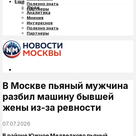
Еще
Полезно знать
Люди
Партнеры
Аналитика
Мнения
Интересное
Полезно знать
Партнеры
В Москве пьяный мужчина
разбил машину бывшей
жены из-за ревности
07.07.2026
В районе Южное Медведково пьяный