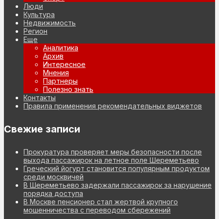
Люди
Культура
Недвижимость
Регион
Еще
Аналитика
Архив
Интересное
Мнения
Партнеры
Полезно знать
Контакты
Правила применения рекомендательных виджетов
Свежие записи
Прокуратура проверяет меры безопасности после
выхода пассажирок на летное поле Шереметьево
Греческий йогурт становится популярным продуктом
среди москвичей
В Шереметьево задержали пассажирок за нарушение
порядка доступа
В Москве пенсионер стал жертвой крупного
мошенничества с переводом сбережений