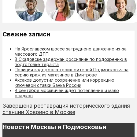
Свежие записи
На Ярославском шоссе затруднено движение из-за
массового ДТП
В Скадовске задержан россиянин по подозрению в
подготовке теракта
Полиция задержала троих жителей Подмосковья за
серию краж из магазинов в Дмитрове
Аксаков допустил сохранение или коррекцию
ключевой ставки Банка России
В сентябре москвичей ждет потепление и мало
осадков
Завершена реставрация исторического здания
станции Ховрино в Москве
Новости Москвы и Подмосковья