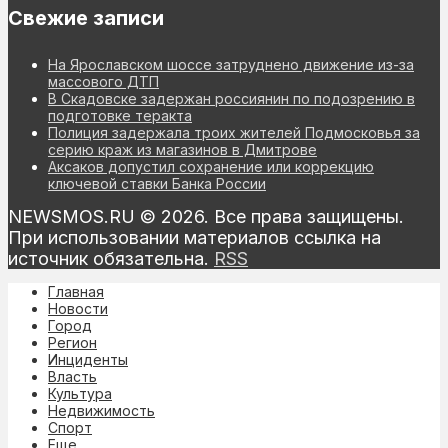
Свежие записи
На Ярославском шоссе затруднено движение из-за
массового ДТП
В Скадовске задержан россиянин по подозрению в
подготовке теракта
Полиция задержала троих жителей Подмосковья за
серию краж из магазинов в Дмитрове
Аксаков допустил сохранение или коррекцию
ключевой ставки Банка России
NEWSMOS.RU © 2026. Все права защищены.
При использовании материалов ссылка на
источник обязательна.
RSS
Главная
Новости
Город
Регион
Инциденты
Власть
Культура
Недвижимость
Спорт
Еще