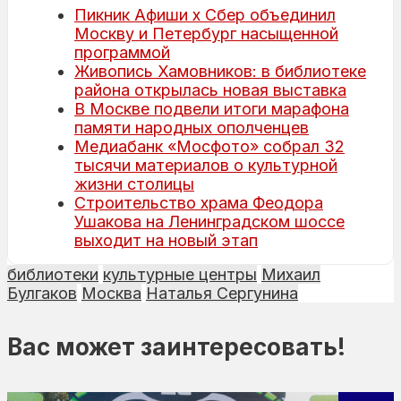
Пикник Афиши х Сбер объединил
Москву и Петербург насыщенной
программой
Живопись Хамовников: в библиотеке
района открылась новая выставка
В Москве подвели итоги марафона
памяти народных ополченцев
Медиабанк «Мосфото» собрал 32
тысячи материалов о культурной
жизни столицы
Строительство храма Феодора
Ушакова на Ленинградском шоссе
выходит на новый этап
библиотеки
культурные центры
Михаил
Булгаков
Москва
Наталья Сергунина
Вас может заинтересовать!