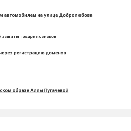
ым автомобилем на улице Добролюбова
 через регистрацию доменов
еском образе Аллы Пугачевой