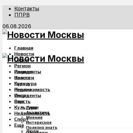
Контакты
ППРВ
06.08.2026
Главная
Новости
Город
Регион
Инциденты
Главная
Власть
Новости
Культура
Город
Недвижимость
Регион
Спорт
Инциденты
Еще
Власть
Культура
Люди
Аналитика
Недвижимость
Мнения
Спорт
Интересное
Еще
Полезно знать
Люди
Партнеры