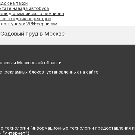
док на такси
ьтате наезда автобуса
взгляд олимпийского чемпиона
 пешеходных переходов
с доступом к VPN-сервисам
 Садовый пруд в Москве
осквы и Московской области.
е рекламных блоков установленных на сайте.
технологии (информационные технологии предоставления инф
 “Интернет”.)