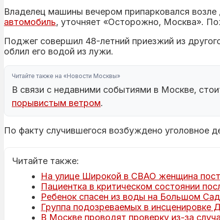
Владелец машины вечером припарковался возле д
автомобиль
, уточняет «Осторожно, Москва». По
Поджег совершил 48-летний приезжий из другого 
облил его водой из лужи.
Читайте также на «Новости Москвы»
В связи с недавними событиями в Москве, стои
порывистым ветром
.
По факту случившегося возбуждено уголовное де
Читайте также:
На улице Широкой в СВАО женщина пост
Пациентка в критическом состоянии пос
Ребенок спасен из воды на Большом Са
Группа подозреваемых в инсценировке Д
В Москве проводят проверку из-за случ