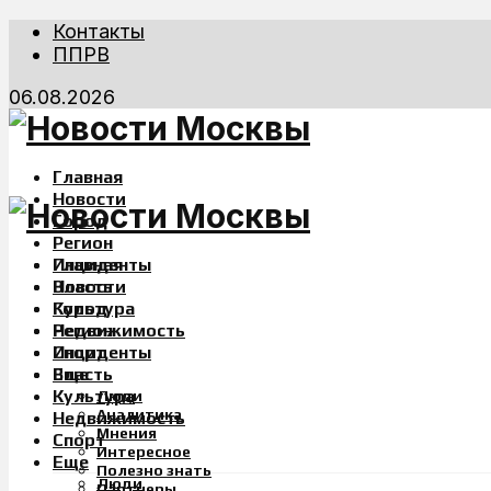
Контакты
ППРВ
06.08.2026
Главная
Новости
Город
Регион
Инциденты
Главная
Власть
Новости
Культура
Город
Недвижимость
Регион
Спорт
Инциденты
Еще
Власть
Культура
Люди
Аналитика
Недвижимость
Мнения
Спорт
Интересное
Еще
Полезно знать
Люди
Партнеры