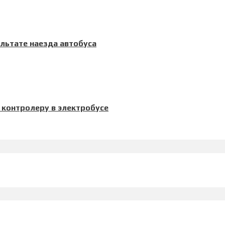
льтате наезда автобуса
к контролеру в электробусе