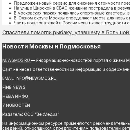
Предложен новый сервис для снижения стоимости поез
На улице Широкой в СВАО женщина пострадала в резул
В московских парках появились спортивные кластеры: 
В Южном округе Москвы определяют места для новых
Часть пользователей в России испытывает трудности 
Спасатели помогли рыбаку, упавшему в Большой
Новости Москвы и Подмосковья
NEWSMOS.RU
— информационно-новостной портал о жизни М
Сайт не несет ответственности за информацию и содержани
EMAIL: INFO@NEWSMOS.RU
FiNE NEWS
НЕВА ИНФО
7 НОВОСТЕЙ
Издатель: ООО “ВекМедиа”
На информационном ресурсе применяются рекомендательные 
сведений, относящихся к предпочтениям пользователей сети