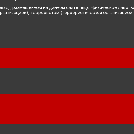
вках), размещённом на данном сайте лицо (физическое лицо, 
рганизацией), террористом (террористической организацией)