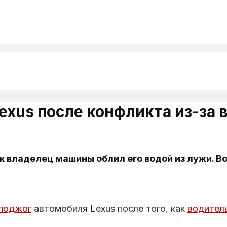
xus после конфликта из-за 
ак владелец машины облил его водой из лужи. 
поджог
автомобиля Lexus после того, как
водител