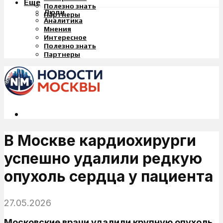
Еще
Полезно знать
Люди
Партнеры
Аналитика
Мнения
Интересное
Полезно знать
Партнеры
В Москве кардиохирурги
успешно удалили редкую
опухоль сердца у пациента
27.05.2026
Московские врачи удалили крупную опухоль