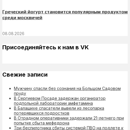
Греческий йогурт становится популярным продуктом
среди москвичей
08.08.2026
Присоединяйтесь к нам в VK
Свежие записи
Мужчину спасли без сознания на Большом Садовом
пруду
В Сергиевом Посаде задержан организатор
подпольной лаборатории амфетамина
В Балашихе спасатели вывели из лесопарка
потерявшихся подростков
В Отрадном оперативники задержали 21-летнего при
попытке сбыта мефедрона
Три беспилотника сбиты системой ПВО на подлете к