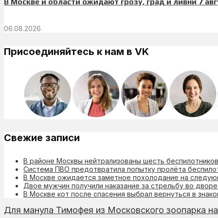
В Москве и области ожидают грозу, град и ливни 7 авг
06.08.2026
Присоединяйтесь к нам в VK
Свежие записи
В районе Москвы нейтрализованы шесть беспилотнико
Система ПВО предотвратила попытку пролёта беспило
В Москве ожидается заметное похолодание на следу
Двое мужчин получили наказание за стрельбу во дворе
В Москве кот после спасения выбрал вернуться в знак
Для манула Тимофея из Московского зоопарка на