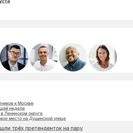
уста
в
тников к Москве
ющей неделе
 в Ленинском округе
омое место на Душинской улице
шли трёх претенденток на пару