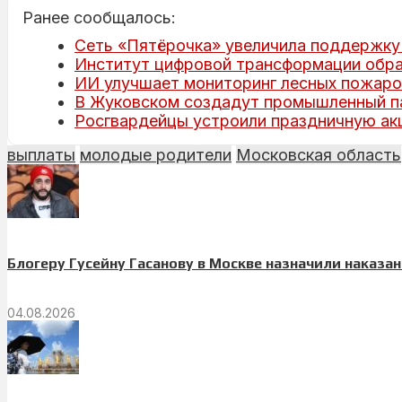
Ранее сообщалось:
Сеть «Пятёрочка» увеличила поддержку
Институт цифровой трансформации обра
ИИ улучшает мониторинг лесных пожаро
В Жуковском создадут промышленный п
Росгвардейцы устроили праздничную ак
выплаты
молодые родители
Московская область
Блогеру Гусейну Гасанову в Москве назначили наказа
04.08.2026