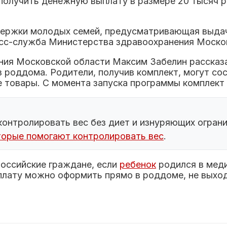
олучить денежную выплату в размере 20 тысяч ру
ддержки молодых семей, предусматривающая выдач
есс-служба Министерства здравоохранения Моско
ния Московской области Максим Забелин рассказа
з роддома. Родители, получив комплект, могут с
товары. С момента запуска программы комплект 
контролировать вес без диет и изнуряющих ограни
оторые помогают контролировать вес
.
российские граждане, если
ребенок
родился в мед
плату можно оформить прямо в роддоме, не выход