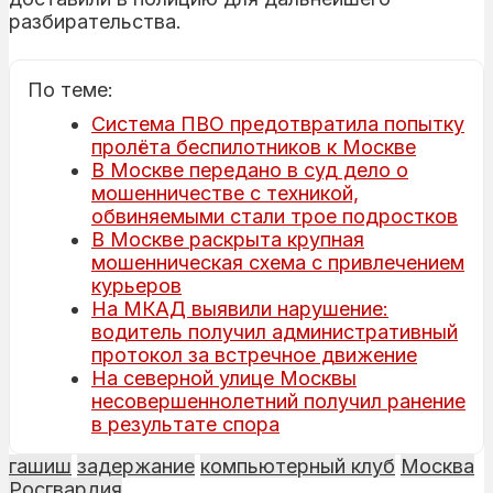
разбирательства.
По теме:
Система ПВО предотвратила попытку
пролёта беспилотников к Москве
В Москве передано в суд дело о
мошенничестве с техникой,
обвиняемыми стали трое подростков
В Москве раскрыта крупная
мошенническая схема с привлечением
курьеров
На МКАД выявили нарушение:
водитель получил административный
протокол за встречное движение
На северной улице Москвы
несовершеннолетний получил ранение
в результате спора
гашиш
задержание
компьютерный клуб
Москва
Росгвардия