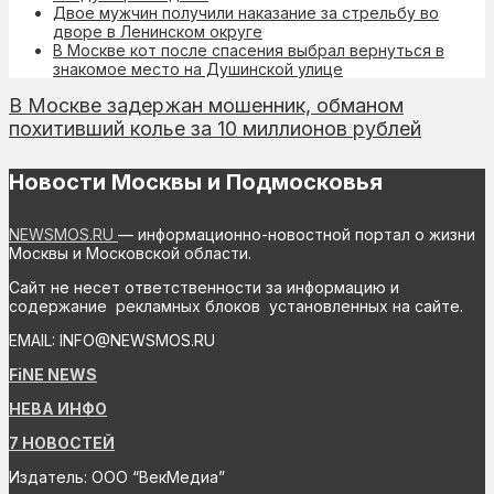
Двое мужчин получили наказание за стрельбу во
дворе в Ленинском округе
В Москве кот после спасения выбрал вернуться в
знакомое место на Душинской улице
В Москве задержан мошенник, обманом
похитивший колье за 10 миллионов рублей
Новости Москвы и Подмосковья
NEWSMOS.RU
— информационно-новостной портал о жизни
Москвы и Московской области.
Сайт не несет ответственности за информацию и
содержание рекламных блоков установленных на сайте.
EMAIL: INFO@NEWSMOS.RU
FiNE NEWS
НЕВА ИНФО
7 НОВОСТЕЙ
Издатель: ООО “ВекМедиа”