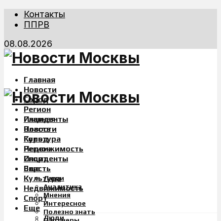
Контакты
ППРВ
08.08.2026
Главная
Новости
Город
Регион
Инциденты
Главная
Власть
Новости
Культура
Город
Недвижимость
Регион
Спорт
Инциденты
Еще
Власть
Культура
Люди
Аналитика
Недвижимость
Мнения
Спорт
Интересное
Еще
Полезно знать
Люди
Партнеры